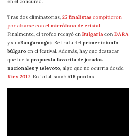
en el concurso.
Tras dos eliminatorias,
25 finalistas
compitieron
por alzarse con el
micrófono de cristal
.
Finalmente, el trofeo recayó en
Bulgaria
con
DARA
y su
«Bangaranga»
. Se trata del
primer triunfo
búlgaro
en el festival. Además, hay que destacar
que fue la
propuesta favorita de jurados
nacionales y televoto
, algo que no ocurría desde
Kiev 2017
. En total, sumó
516 puntos
.