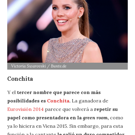
Victoria Swarovski / Bunte.de
Conchita
Y el
tercer nombre que parece con más
posibilidades es
Conchita
.
La ganadora de
Eurovisión 2014
parece que volverá a
repetir su
papel como presentadora en la
green room
,
como
ya lo hiciera en Viena 2015. Sin embargo, para esta
función a la cantante
le salió un duro competidor