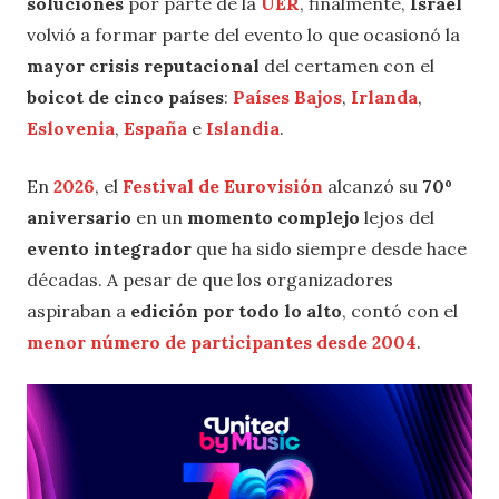
soluciones
por parte de la
UER
, finalmente,
Israel
volvió a formar parte del evento lo que ocasionó la
mayor crisis reputacional
del certamen con el
boicot de cinco países
:
Países Bajos
,
Irlanda
,
Eslovenia
,
España
e
Islandia
.
En
2026
, el
Festival de Eurovisión
alcanzó su
70º
aniversario
en un
momento complejo
lejos del
evento integrador
que ha sido siempre desde hace
décadas. A pesar de que los organizadores
aspiraban a
edición por todo lo alto
, contó con el
menor número de participantes desde 2004
.