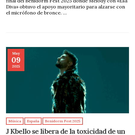
final del Benidorm Fest 2025 donde Melody con «Esa
Diva» obtuvo el apoyo mayoritario para alzarse con
el micrófono de bronce. …
May
09
2025
Música
España
Benidorm Fest 2025
J Kbello se libera de la toxicidad de un