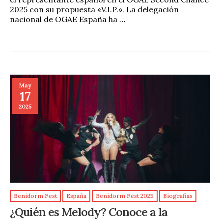
2025 con su propuesta «V.I.P.». La delegación
nacional de OGAE España ha …
May
17
2025
Benidorm Fest
España
Benidorm Fest 2025
Biografias
¿Quién es Melody? Conoce a la