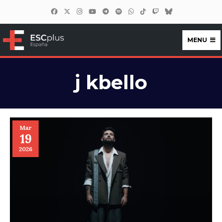
MENU
ESCplus España
j kbello
Mar
19
2026