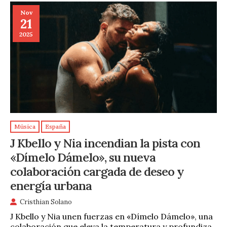
Nov
21
2025
Música
España
J Kbello y Nia incendian la pista con
«Dímelo Dámelo», su nueva
colaboración cargada de deseo y
energía urbana
Cristhian Solano
J Kbello y Nia unen fuerzas en «Dímelo Dámelo», una
colaboración que eleva la temperatura y profundiza