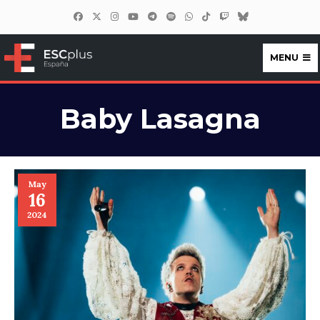
MENU
ESCplus España
Baby Lasagna
May
16
2024