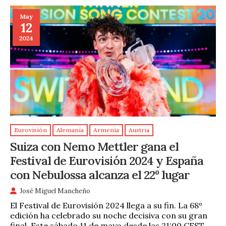
May
12
2024
Eurovisión
Alemania
Armenia
Austria
Suiza con Nemo Mettler gana el
Festival de Eurovisión 2024 y España
con Nebulossa alcanza el 22º lugar
José Miguel Mancheño
El Festival de Eurovisión 2024 llega a su fin. La 68º
edición ha celebrado su noche decisiva con su gran
final. Este sábado 11 de mayo desde las 21:00 CEST …