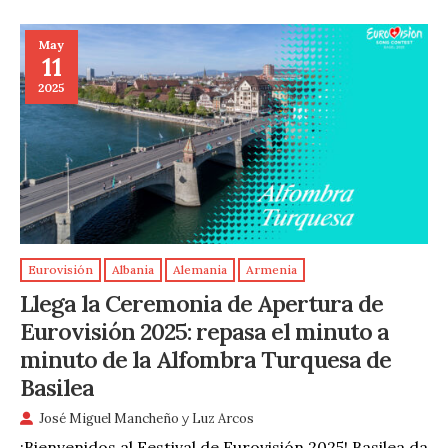
May
11
2025
Eurovisión
Albania
Alemania
Armenia
Llega la Ceremonia de Apertura de
Eurovisión 2025: repasa el minuto a
minuto de la Alfombra Turquesa de
Basilea
José Miguel Mancheño
y
Luz Arcos
¡Bienvenidos al Festival de Eurovisión 2025! Basilea da