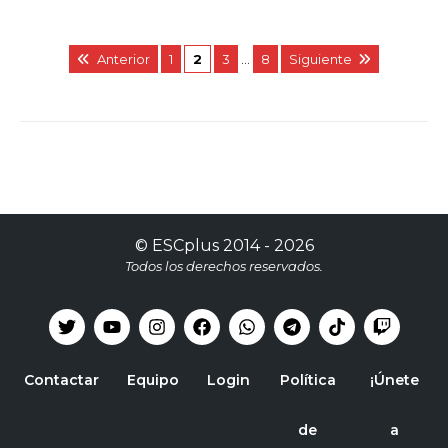
Anterior
1
2
3
…
8
Siguiente
©
ESCplus
2014 -
2026
Todos los derechos reservados.
Contactar
Equipo
Login
Política
¡Únete
de
a