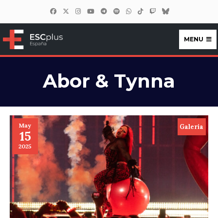
MENU
ESCplus España
Abor & Tynna
May
Galeria
15
2025