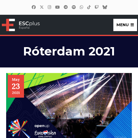
MENU
ESCplus España
Róterdam 2021
May
23
2021