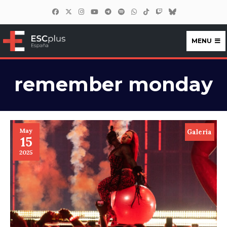
MENU
ESCplus España
remember monday
May
Galeria
15
2025