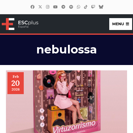
MENU
ESCplus España
nebulossa
Feb
20
2026