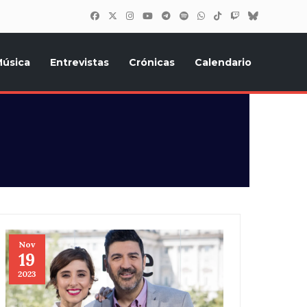
úsica
Entrevistas
Crónicas
Calendario
inión, Eurostars, y todo lo relacionado con el festival de
Nov
19
2023