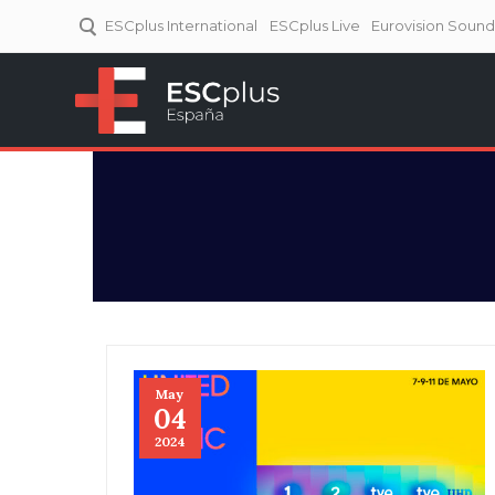
ESCplus International
ESCplus Live
Eurovision Soun
ESCplus España
Tu punto de referencia al
Eurovisión y NFs.
May
04
2024