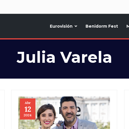
d
Eurovisión
Benidorm Fest
M
ternativo sobre la música y fiestas de toda Europa, Noticias diarias, op
Julia Varela
Abr
12
2024