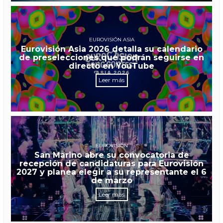
EUROVISIÓN ASIA
Eurovisión Asia 2026 detalla su calendario
de preselecciones que podrán seguirse en
directo en YouTube
Leer más
EUROVISIÓN
San Marino abre su convocatoria de
recepción de candidaturas para Eurovisión
2027 y planea elegir a su representante el 6
de marzo
Leer más