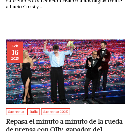
Sanremo con su canción «Balorda nostalgia» frente
a Lucio Corsi y …
Feb
16
2025
Sanremo
Italia
Sanremo 2025
Repasa el minuto a minuto de la rueda
de prensa con Olly, ganador del