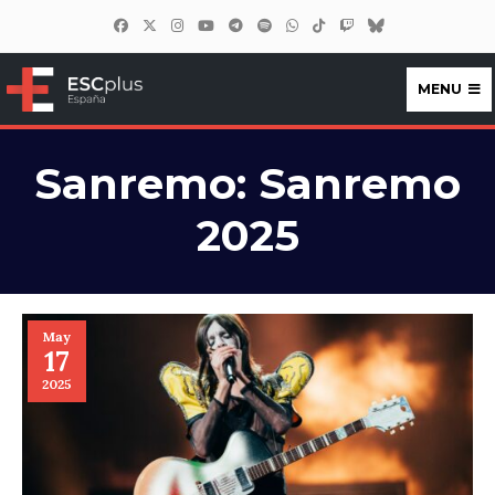
MENU
ESCplus España
Sanremo:
Sanremo
2025
May
17
2025