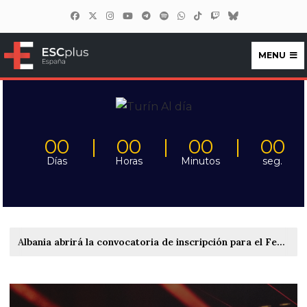
MENU
ESCplus España
00
00
00
00
Días
Horas
Minutos
seg.
Albania abrirá la convocatoria de inscripción para el Festivali i Këngës 65 entre el 22 y el 27 de septiembre