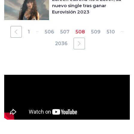
nuevo single tras ganar
Eurovisión 2023
...
...
1
506
507
508
509
510
2036