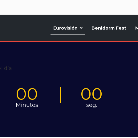
d
Eurovisión
Benidorm Fest
M
ternativo sobre la música y fiestas de toda Europa, Noticias diarias, op
00
00
Minutos
seg.