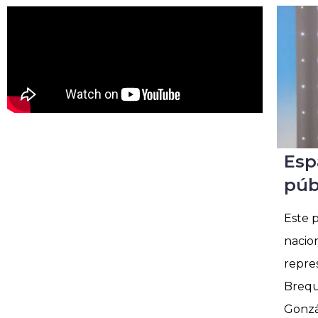
Esp
púb
Este p
nacion
repre
Brequ
Gonzá