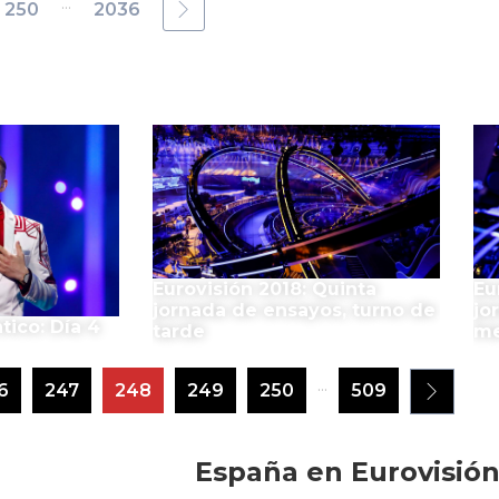
...
250
2036
El Festival
Eurovisión 2018: Quinta
Eu
jornada de ensayos, turno de
jo
tico: Día 4
tarde
me
...
6
247
248
249
250
509
España en Eurovisió