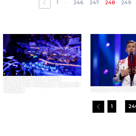
...
1
246
247
248
249
Eurovisión 2018: Sexta
jornada de ensayos, turno de
Ensayos del Atlán
mañana
...
1
24