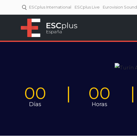
ESCplus International
ESCplus Live
Eurovision Soun
ESCplus España
Tu punto de referencia al
Eurovisión y NFs.
00
00
Días
Horas