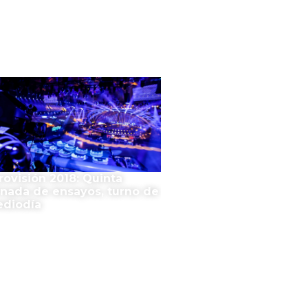
rovisión 2018: Quinta
rnada de ensayos, turno de
diodía
n