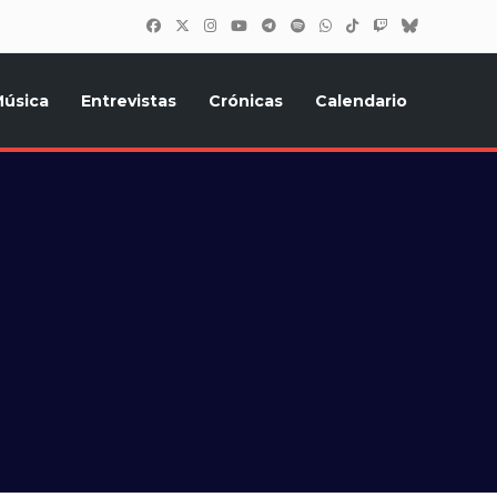
úsica
Entrevistas
Crónicas
Calendario
inión, Eurostars, y todo lo relacionado con el festival de