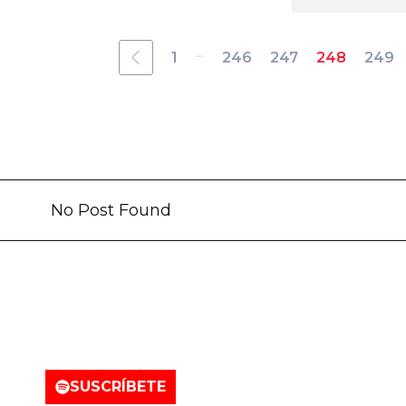
...
1
246
247
248
249
No Post Found
tro canal de Spotify
SUSCRÍBETE