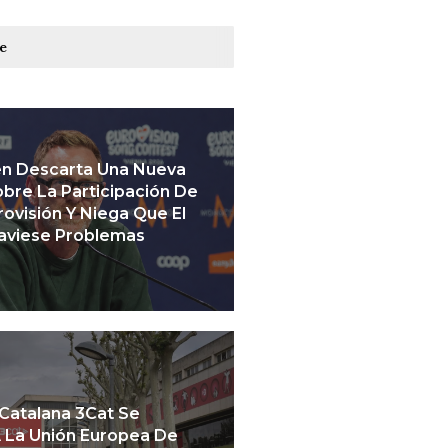
re
en Descarta Una Nueva
bre La Participación De
urovisión Y Niega Que El
raviese Problemas
 Catalana 3Cat Se
A La Unión Europea De