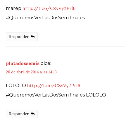
http://t.co/CZvVy2Prl6
marep
#QueremosVerLasDosSemifinales
Responder
platadossemis
dice:
20 de abril de 2014 a las 14:13
http://t.co/CZvVy2Prl6
LOLOLO
#QueremosVerLasDosSemifinales LOLOLO
Responder