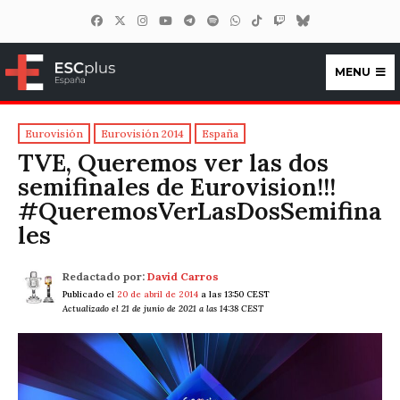
MENU
ESCplus España
Eurovisión
Eurovisión 2014
España
TVE, Queremos ver las dos
semifinales de Eurovision!!!
#QueremosVerLasDosSemifina
les
Redactado por:
David Carros
Publicado el
20 de abril de 2014
a las 13:50 CEST
Actualizado el 21 de junio de 2021 a las 14:38 CEST