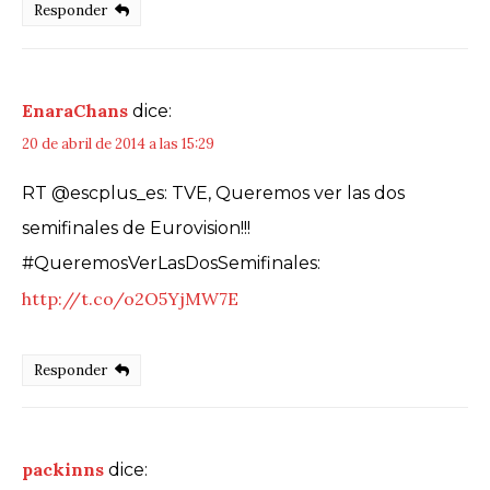
Responder
EnaraChans
dice:
20 de abril de 2014 a las 15:29
RT @escplus_es: TVE, Queremos ver las dos
semifinales de Eurovision!!!
#QueremosVerLasDosSemifinales:
http://t.co/o2O5YjMW7E
Responder
packinns
dice: