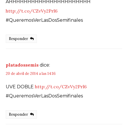
AHHHHHHHHHHHHHHHHHHHHHH
http://t.co/CZvVy2Prl6
#QueremosVerLasDosSemifinales
Responder
platadossemis
dice:
20 de abril de 2014 a las 14:16
http://t.co/CZvVy2Prl6
UVE DOBLE
#QueremosVerLasDosSemifinales
Responder