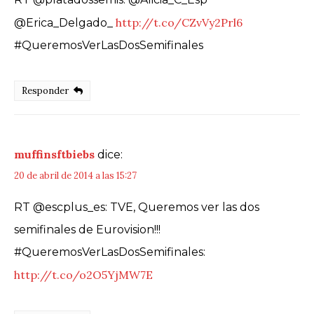
http://t.co/CZvVy2Prl6
@Erica_Delgado_
#QueremosVerLasDosSemifinales
Responder
muffinsftbiebs
dice:
20 de abril de 2014 a las 15:27
RT @escplus_es: TVE, Queremos ver las dos
semifinales de Eurovision!!!
#QueremosVerLasDosSemifinales:
http://t.co/o2O5YjMW7E