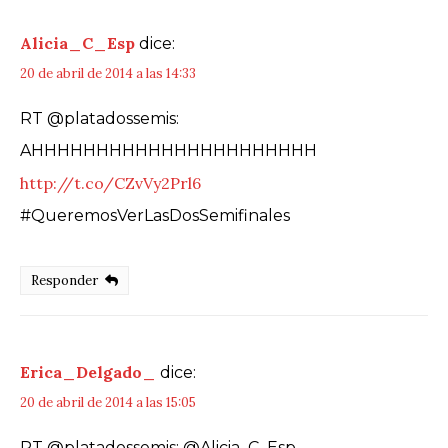
Alicia_C_Esp
dice:
20 de abril de 2014 a las 14:33
RT @platadossemis:
AHHHHHHHHHHHHHHHHHHHHHH
http://t.co/CZvVy2Prl6
#QueremosVerLasDosSemifinales
Responder
Erica_Delgado_
dice:
20 de abril de 2014 a las 15:05
RT @platadossemis: @Alicia_C_Esp