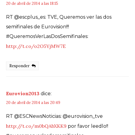
20 de abril de 2014 a las 18:15
RT @escplus_es: TVE, Queremos ver las dos
semifinales de Eurovision!!!
#QueremosVerLasDosSemifinales:
http://t.co/o2O5YjMW7E
Responder
Eurovion2013
dice:
20 de abril de 2014 a las 20:49
RT @ESCNewsNoticias: @eurovision_tve
http://t.co/m0bQAbXKK9
por favor leedlo!!