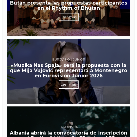
Bután presenta las propuestas participantes
en el Rhythm of Bhutan
Leer más
EUROVISIÓN JUNIOR
«Muzika Nas Spaja» será la propuesta con la
que Mija Vujović representará a Montenegro
en Eurovisión Junior 2026
Leer más
EUROVISIÓN
Albania abrirá la convocatoria de inscripción