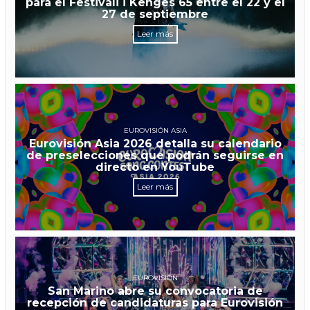
para el Festivali i Këngës 65 entre el 22 y el
27 de septiembre
Leer más
EUROVISIÓN ASIA
Eurovisión Asia 2026 detalla su calendario
de preselecciones que podrán seguirse en
directo en YouTube
Leer más
EUROVISIÓN
San Marino abre su convocatoria de
recepción de candidaturas para Eurovisión