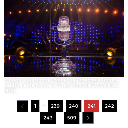
¡Todos a bordo en Lisboa! La Península Ibérica
celebra esta noche la Gran Final de Eurovisión
2018
...
1
239
240
241
242
...
243
509