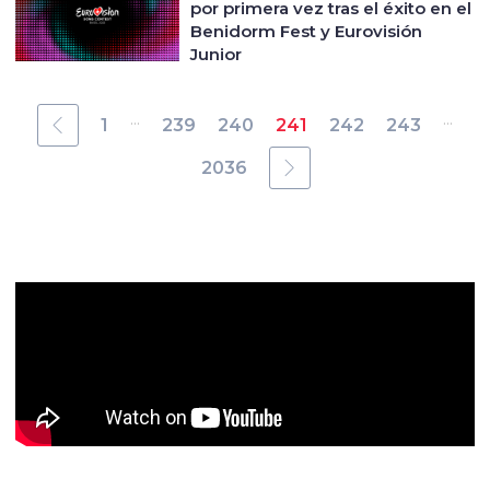
por primera vez tras el éxito en el
Benidorm Fest y Eurovisión
Junior
...
...
1
239
240
241
242
243
2036