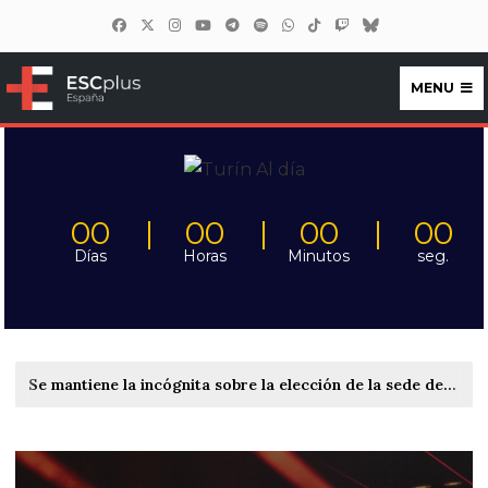
MENU
ESCplus España
00
00
00
00
Días
Horas
Minutos
seg.
Se mantiene la incógnita sobre la elección de la sede de Eurovisión 2027: la emisora anfitriona BNT niega que existan discrepancias con el Gobierno de Bulgaria