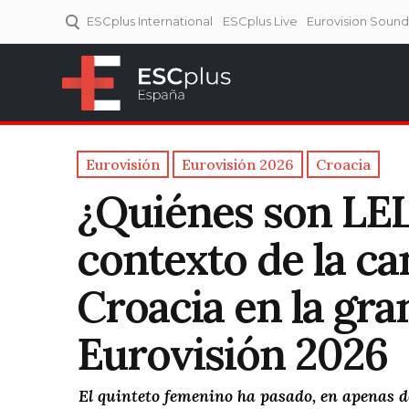
ESCplus International
ESCplus Live
Eurovision Soun
ESCplus España
Tu punto de referencia al
Eurovisión y NFs.
Eurovisión
Eurovisión 2026
Croacia
¿Quiénes son LE
contexto de la ca
Croacia en la gran
Eurovisión 2026
El quinteto femenino ha pasado, en apenas do