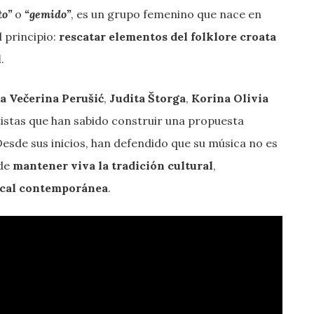
to”
o
“gemido”
, es un grupo femenino que nace en
 principio:
rescatar elementos del folklore croata
l
.
a Večerina Perušić
,
Judita Štorga
,
Korina Olivia
rtistas que han sabido construir una propuesta
Desde sus inicios, han defendido que su música no es
 de
mantener viva la tradición cultural
,
ical contemporánea
.