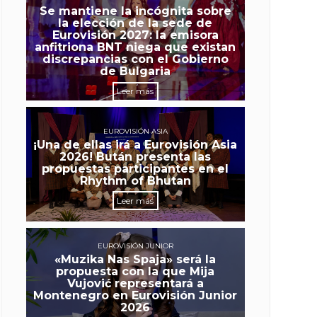
Se mantiene la incógnita sobre
la elección de la sede de
Eurovisión 2027: la emisora
anfitriona BNT niega que existan
discrepancias con el Gobierno
de Bulgaria
Leer más
EUROVISIÓN ASIA
¡Una de ellas irá a Eurovisión Asia
2026! Bután presenta las
propuestas participantes en el
Rhythm of Bhutan
Leer más
EUROVISIÓN JUNIOR
«Muzika Nas Spaja» será la
propuesta con la que Mija
Vujović representará a
Montenegro en Eurovisión Junior
2026