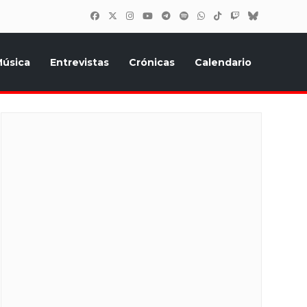
úsica
Entrevistas
Crónicas
Calendario
inión, Eurostars, y todo lo relacionado con el festival de