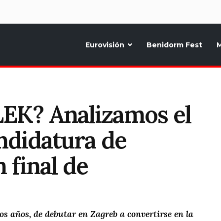
d
Eurovisión
Benidorm Fest
M
ternativo sobre la música y fiestas de toda Europa, Noticias diarias, op
LEK? Analizamos el
ndidatura de
 final de
s años, de debutar en Zagreb a convertirse en la