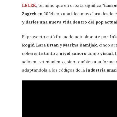
LELEK
, término que en croata significa
“lamen
Zagreb en 2024
con una idea muy clara desde el
y darles una nueva vida dentro del pop actua
El proyecto está formado actualmente por
Ink
Rogić
,
Lara Brtan
y
Marina Ramljak
, cinco a
coherente tanto a
nivel sonoro
como
visual
. 
solo entretenimiento, sino también una forma
adaptándola a los códigos de la
industria mus