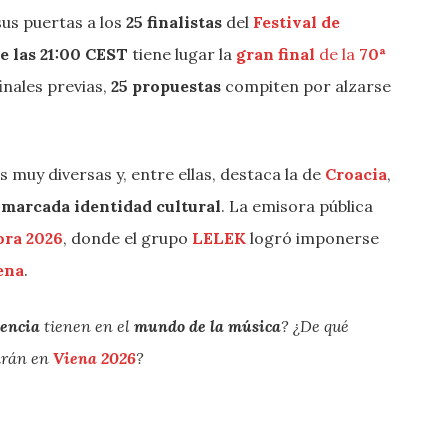
us puertas a los
25 finalistas
del
Festival de
e las 21:00 CEST
tiene lugar la
gran final
de la
70ª
inales previas,
25 propuestas
compiten por alzarse
muy diversas y, entre ellas, destaca la de
Croacia
,
 marcada identidad cultural
. La emisora pública
ora 2026
, donde el grupo
LELEK
logró imponerse
ena
.
iencia
tienen en el
mundo de la música
? ¿De qué
irán en
Viena 2026
?