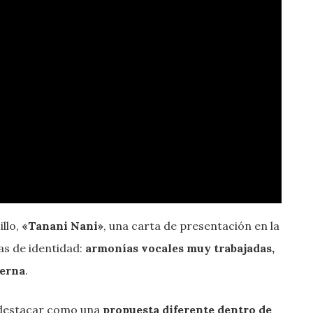
illo,
«Tanani Nani»
, una carta de presentación en la
ñas de identidad:
armonías vocales muy trabajadas,
derna
.
destacar como una
propuesta diferente dentro de