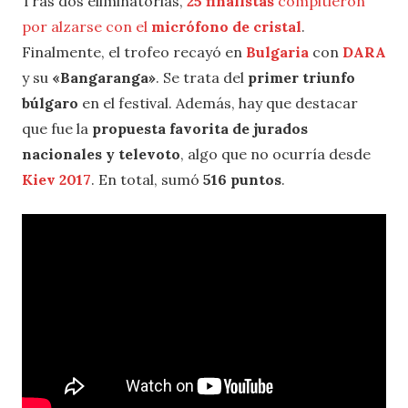
Tras dos eliminatorias,
25 finalistas
compitieron
por alzarse con el
micrófono de cristal
.
Finalmente, el trofeo recayó en
Bulgaria
con
DARA
y su
«Bangaranga»
. Se trata del
primer triunfo
búlgaro
en el festival. Además, hay que destacar
que fue la
propuesta favorita de jurados
nacionales y televoto
, algo que no ocurría desde
Kiev 2017
. En total, sumó
516 puntos
.