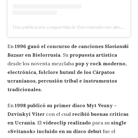
Una publicación compartida de EurovisionIconic (@eurovision.iconic)
En
1996 ganó el concurso de canciones
Slavianski
Bazaar
en Bielorrusia
. Su
propuesta artística
desde los noventa mezclaba
pop y rock moderno,
electrónica, folclore hutsul de los Cárpatos
ucranianos, percusión tribal e instrumentos
tradicionales.
En
1998 publicó su primer disco Myt Vesny –
Dzvinkyi Viter
con el cual
recibió buenas críticas
en Ucrania
. El
videoclip realizado
para su
single
«Svitanok» incluido en su disco debut
fue el