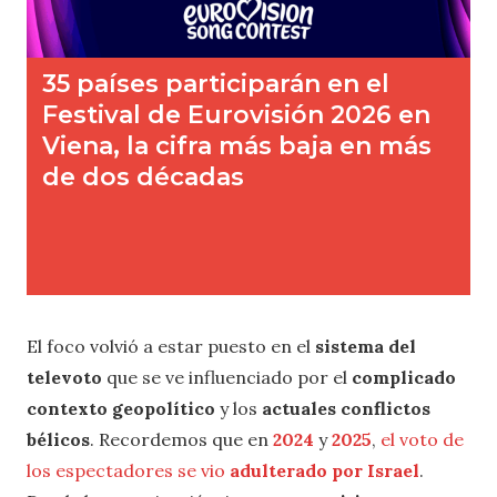
El foco volvió a estar puesto en el
sistema del
televoto
que se ve influenciado por el
complicado
contexto geopolítico
y los
actuales conflictos
bélicos
. Recordemos que en
2024
y
2025
,
el voto de
los espectadores se vio
adulterado por Israel
.