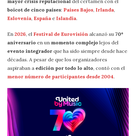
mayor crisis reputacional
del certamen con el
boicot de cinco países
:
Países Bajos
,
Irlanda
,
Eslovenia
,
España
e
Islandia
.
En
2026
, el
Festival de Eurovisión
alcanzó su
70º
aniversario
en un
momento complejo
lejos del
evento integrador
que ha sido siempre desde hace
décadas. A pesar de que los organizadores
aspiraban a
edición por todo lo alto
, contó con el
menor número de participantes desde 2004
.