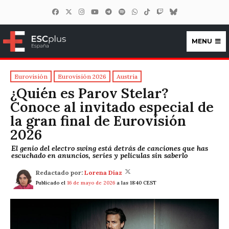
MENU
ESCplus España
Eurovisión
Eurovisión 2026
Austria
¿Quién es Parov Stelar?
Conoce al invitado especial de
la gran final de Eurovisión
2026
El genio del electro swing está detrás de canciones que has
escuchado en anuncios, series y películas sin saberlo
Redactado por:
Lorena Díaz
Publicado el
16 de mayo de 2026
a las 18:40 CEST