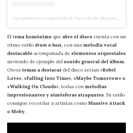
Una publicación compartida de Parov Stelar (@parovstelarofficial)
El t
ema homónimo
que
abre el disco
cuenta con un
ritmo estilo
drum n bass
, con una
melodía vocal
destacable
acompañada de
elementos orquestales
sirviendo de ejemplo del
sonido general del álbum
.
Otros
temas a destacar
del disco serían «
Rebel
Love», «Falling Into Time», «Maybe Tomorrow» o
«Walking On Clouds
«, todas con
melodías
impresionantes y atmósferas atrapantes
. Su estilo
consigue recordar a artistas como
Massive Attack
o Moby
.