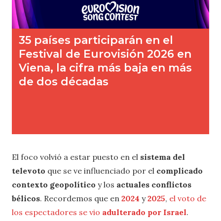
El foco volvió a estar puesto en el
sistema del
televoto
que se ve influenciado por el
complicado
contexto geopolítico
y los
actuales conflictos
bélicos
. Recordemos que en
2024
y
2025
,
el voto de
los espectadores se vio
adulterado por Israel
.