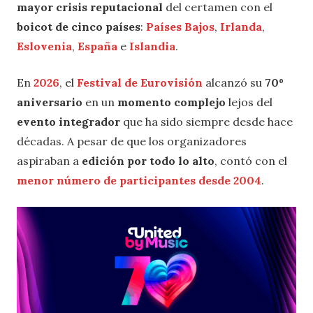
mayor crisis reputacional
del certamen con el
boicot de cinco países
:
Países Bajos
,
Irlanda
,
Eslovenia
,
España
e
Islandia
.
En
2026
, el
Festival de Eurovisión
alcanzó su
70º
aniversario
en un
momento complejo
lejos del
evento integrador
que ha sido siempre desde hace
décadas. A pesar de que los organizadores
aspiraban a
edición por todo lo alto
, contó con el
menor número de participantes desde 2004
.