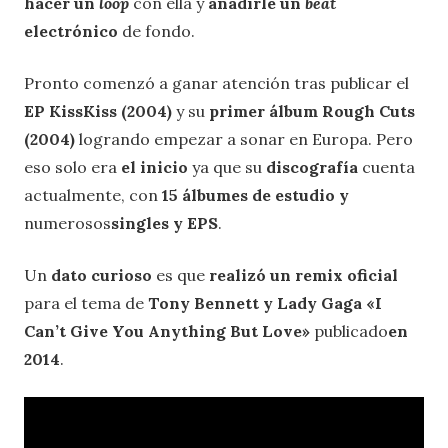
hacer un
loop
con ella y
añadirle un
beat
electrónico
de fondo.
Pronto comenzó a ganar atención tras publicar el
EP KissKiss (2004)
y su
primer álbum
Rough Cuts
(2004)
logrando empezar a sonar en Europa. Pero
eso solo era
el inicio
ya que su
discografía
cuenta
actualmente, con
15 álbumes de estudio y
numerosos
singles y EPS
.
Un
dato curioso
es que
realizó un remix oficial
para el tema de
Tony Bennett y Lady Gaga «I
Can’t Give You Anything But Love»
publicado
en
2014
.