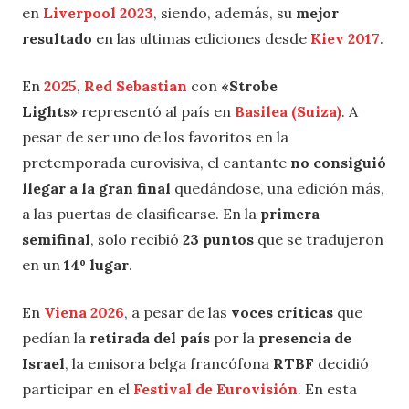
en
Liverpool 2023
, siendo, además, su
mejor
resultado
en las ultimas ediciones desde
Kiev 2017
.
En
2025
,
Red Sebastian
con
«Strobe
Lights»
representó al país en
Basilea (Suiza)
. A
pesar de ser uno de los favoritos en la
pretemporada eurovisiva, el cantante
no consiguió
llegar a la gran final
quedándose, una edición más,
a las puertas de clasificarse. En la
primera
semifinal
, solo recibió
23 puntos
que se tradujeron
en un
14º lugar
.
En
Viena 2026
, a pesar de las
voces críticas
que
pedían la
retirada del país
por la
presencia de
Israel
, la emisora belga francófona
RTBF
decidió
participar en el
Festival de Eurovisión
. En esta