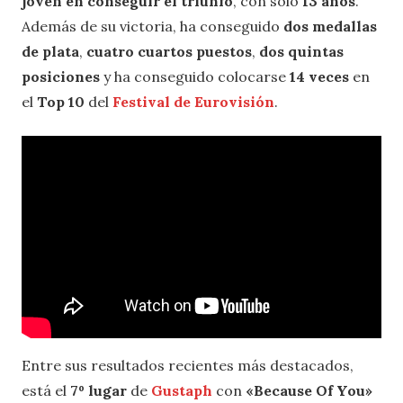
joven en conseguir el triunfo
, con solo
13 años
.
Además de su victoria, ha conseguido
dos medallas
de plata
,
cuatro cuartos puestos
,
dos quintas
posiciones
y ha conseguido colocarse
14 veces
en
el
Top 10
del
Festival de Eurovisión
.
Entre sus resultados recientes más destacados,
está el
7º lugar
de
Gustaph
con
«Because Of You»