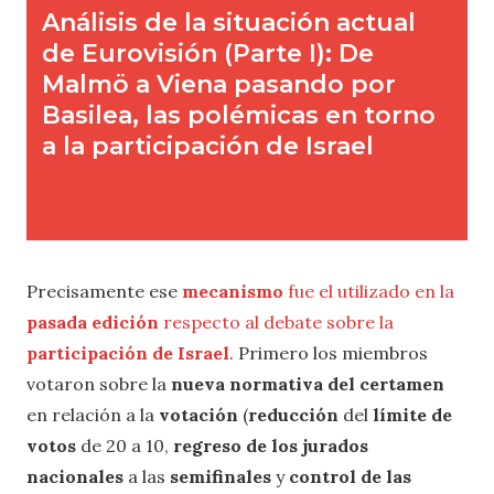
Precisamente ese
mecanismo
fue el utilizado en la
pasada edición
respecto al debate sobre la
participación de Israel
. Primero los miembros
votaron sobre la
nueva normativa del certamen
en relación a la
votación
(
reducción
del
límite de
votos
de 20 a 10,
regreso de los jurados
nacionales
a las
semifinales
y
control de las