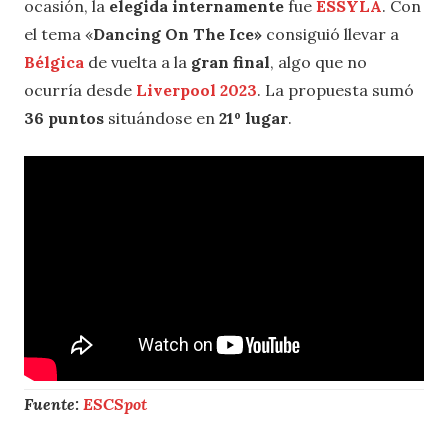
ocasión, la
elegida internamente
fue
ESSYLA
. Con
el tema «
Dancing On The Ice»
consiguió llevar a
Bélgica
de vuelta a la
gran
final
, algo que no
ocurría desde
Liverpool 2023
. La propuesta sumó
36 puntos
situándose en
21º lugar
.
Fuente:
ESCSpot