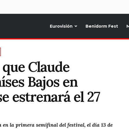
d
Eurovisión
Benidorm Fest
M
ternativo sobre la música y fiestas de toda Europa, Noticias diarias, op
a que Claude
íses Bajos en
e estrenará el 27
n la primera semifinal del festival, el día 13 de