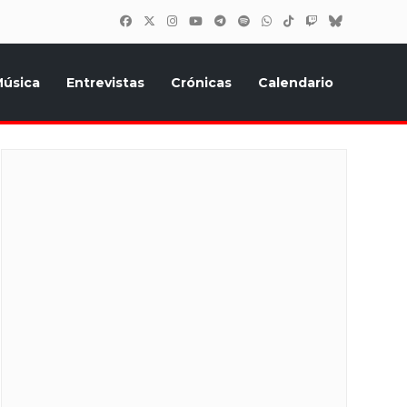
úsica
Entrevistas
Crónicas
Calendario
inión, Eurostars, y todo lo relacionado con el festival de