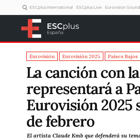
ESCplus International
ESCplus Live
Eurovision Soun
ESCplus España
Tu punto de referencia al
Eurovisión y NFs.
Eurovisión
Eurovisión 2025
Países Bajos
La canción con l
representará a Pa
Eurovisión 2025 s
de febrero
El artista Claude Kmb que defenderá su tema e