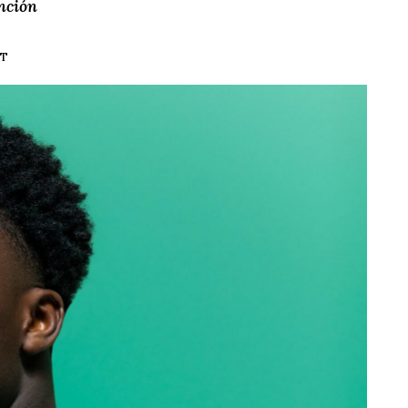
nción
ET