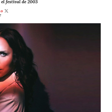
el festival de 2003
ño
T