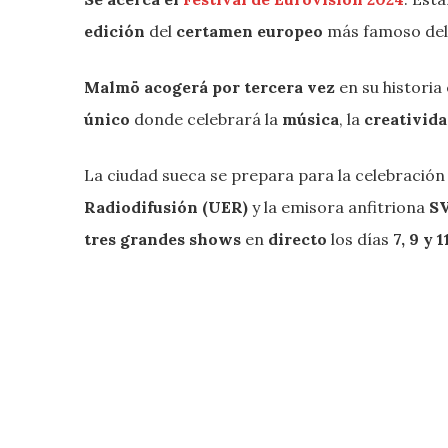
edición
del
certamen europeo
más famoso del
Malmö acogerá por tercera vez
en su historia 
único
donde celebrará la
música
, la
creativid
La ciudad sueca se prepara para la celebración
Radiodifusión (UER)
y la emisora anfitriona
S
tres grandes shows
en
directo
los días
7, 9 y 