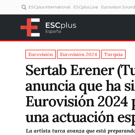
ESCplus International
ESCplus Live
Eurovision Soun
ESCplus España
Tu punto de referencia al
Eurovisión y NFs.
Eurovisión
Eurovisión 2024
Turquía
Sertab Erener (T
anuncia que ha si
Eurovisión 2024 p
una actuación es
La artista turca avanza que está preparando