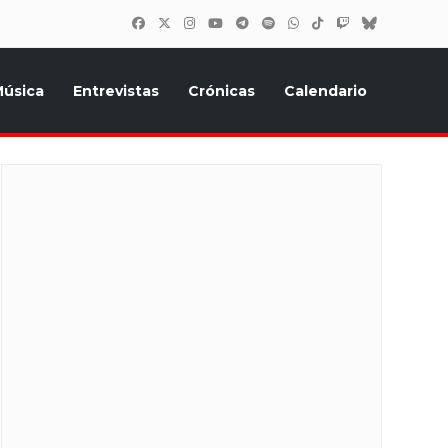
úsica
Entrevistas
Crónicas
Calendario
inión, Eurostars, y todo lo relacionado con el festival de