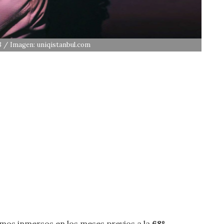
3 / Imagen: uniqistanbul.com
amos inmersos en los meses previos a la
68º