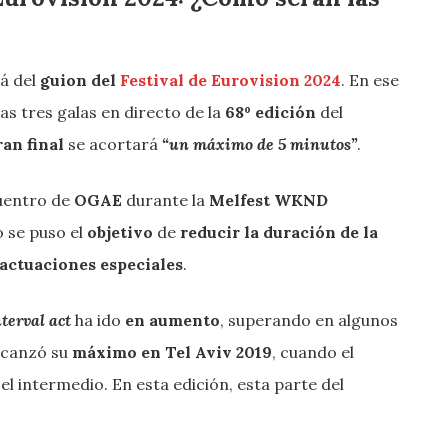
á del
guion del
Festival de Eurovision 2024
. En ese
as tres galas en directo de la
68º edición
del
ran final
se acortará
“un máximo de 5 minutos”
.
cuentro de
OGAE
durante la
Melfest WKND
 se puso el
objetivo
de
reducir la duración de la
actuaciones especiales
.
nterval act
ha ido
en aumento
, superando en algunos
alcanzó su
máximo en Tel Aviv 2019
, cuando el
 el intermedio. En esta edición, esta parte del