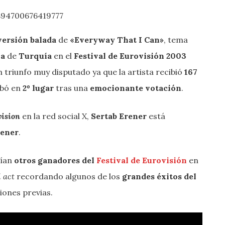
894700676419777
versión balada
de
«Everyway That I Can»
, tema
ia
de
Turquía
en el
Festival de Eurovisión
2003
un triunfo muy disputado ya que la artista recibió
167
abó en
2º lugar
tras una
emocionante votación
.
ision
en la red social X,
Sertab Erener
está
Şener
.
rían
otros ganadores del
Festival de Eurovisión
en
l act
recordando algunos de los
grandes éxitos del
iones previas.