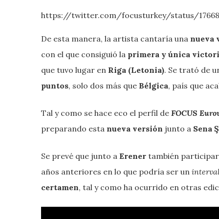
https://twitter.com/focusturkey/status/1766
De esta manera, la artista cantaría una
nueva 
con el que consiguió la
primera y única victor
que tuvo lugar en
Riga (Letonia)
. Se trató de 
puntos
, solo dos más que
Bélgica
, país que ac
Tal y como se hace eco el perfil de
FOCUS Eurov
preparando esta
nueva versión
junto a
Sena 
Se prevé que junto a
Erener
también participa
años anteriores en lo que podría ser un
interva
certamen
, tal y como ha ocurrido en otras edic