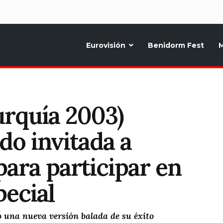
d
Eurovisión
Benidorm Fest
M
ternativo sobre la música y fiestas de toda Europa, Noticias diarias, op
urquía 2003)
do invitada a
ara participar en
pecial
 una nueva versión balada de su éxito