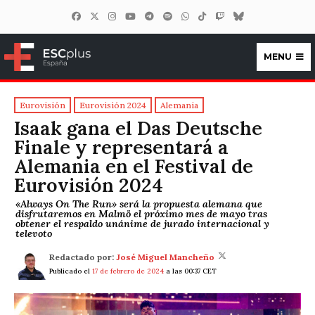
MENU
ESCplus España
Eurovisión
Eurovisión 2024
Alemania
Isaak gana el Das Deutsche
Finale y representará a
Alemania en el Festival de
Eurovisión 2024
«Always On The Run» será la propuesta alemana que
disfrutaremos en Malmö el próximo mes de mayo tras
obtener el respaldo unánime de jurado internacional y
televoto
Redactado por:
José Miguel Mancheño
Publicado el
17 de febrero de 2024
a las 00:37 CET