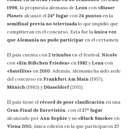
1996
, la propuesta alemana de
Leon
con
«Blauer
Planet»
alcanzó el
24º lugar
con
24 puntos
en la
semifinal previa no televisada
lo que impidió que
compitieran en el concurso. Esta fue la
única vez
que Alemania no pudo participar
en el certamen.
El país cuenta con
2 triunfos
en el festival.
Nicole
con
«Ein Bißchen Frieden»
en
1982
y
Lena
con
«Satellite»
en
2010
. Además, Alemania ha sido sede
del concurso en
Frankfurt Am Main
(1957),
Múnich
(1983) y
Düsseldorf
(2011).
El país tiene el
récord de peor clasificación
en una
Gran Final de Eurovisión
, con el
27º lugar
alcanzado por
Ann Sophie
y su
«Black Smoke»
en
Viena 2015
, única edición en la que participaron
27