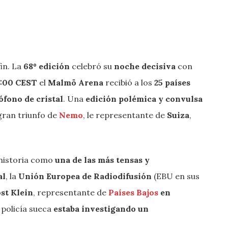
fin. La
68º edición
celebró su
noche decisiva
con
1:00 CEST
el
Malmö Arena
recibió a los
25 países
ófono de cristal
. Una
edición polémica y convulsa
 gran triunfo de
Nemo
, le representante de
Suiza
,
 historia como
una de las más tensas y
al
, la
Unión Europea de Radiodifusión
(EBU en sus
st Klein
, representante de
Países Bajos
en
a policía sueca
estaba investigando un