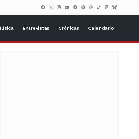
úsica
Entrevistas
Crónicas
Calendario
inión, Eurostars, y todo lo relacionado con el festival de