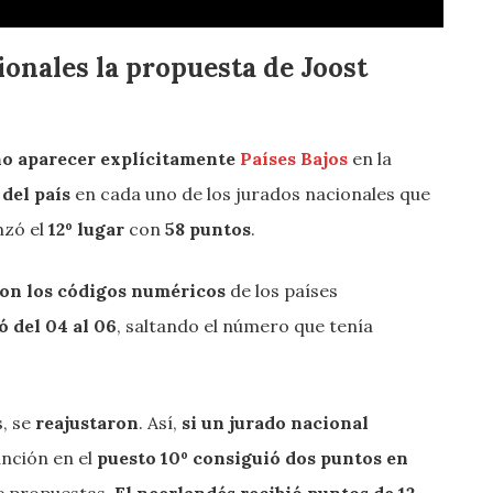
onales la propuesta de Joost
no aparecer explícitamente
Países Bajos
en la
 del país
en cada uno de los jurados nacionales que
nzó el
12º lugar
con
58 puntos
.
ron los códigos numéricos
de los países
ó del 04 al 06
, saltando el número que tenía
, se
reajustaron
. Así,
si un jurado nacional
canción en el
puesto 10º consiguió dos puntos en
de propuestas.
El neerlandés recibió puntos de 12