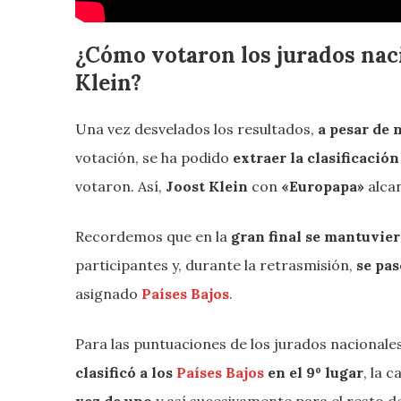
¿Cómo votaron los jurados naci
Klein?
Una vez desvelados los resultados,
a pesar de 
votación, se ha podido
extraer la clasificación
votaron. Así,
Joost Klein
con
«Europapa»
alca
Recordemos que en la
gran final se mantuvie
participantes y, durante la retrasmisión,
se pas
asignado
Países Bajos
.
Para las puntuaciones de los jurados nacionales
clasificó a los
Países Bajos
en el 9º lugar
, la 
vez de uno
y así sucesivamente para el resto 