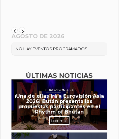
AGOSTO DE 2026
NO HAY EVENTOS PROGRAMADOS
ÚLTIMAS NOTICIAS
EUROVISIÓN ASIA
¡Una de ellas irá a Eurovisión Asia
2026! Bután presenta las
propuestas participantes en el
Rhythm of Bhutan
Leer más