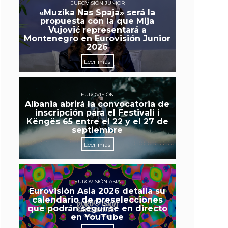
EUROVISIÓN JUNIOR
«Muzika Nas Spaja» será la
propuesta con la que Mija
Vujović representará a
Montenegro en Eurovisión Junior
2026
Leer más
EUROVISIÓN
Albania abrirá la convocatoria de
inscripción para el Festivali i
Këngës 65 entre el 22 y el 27 de
septiembre
Leer más
EUROVISIÓN ASIA
Eurovisión Asia 2026 detalla su
calendario de preselecciones
que podrán seguirse en directo
en YouTube