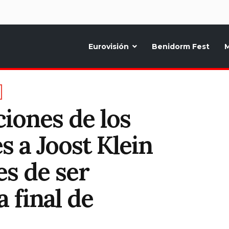
d
Eurovisión
Benidorm Fest
M
ternativo sobre la música y fiestas de toda Europa, Noticias diarias, op
ciones de los
s a Joost Klein
es de ser
a final de