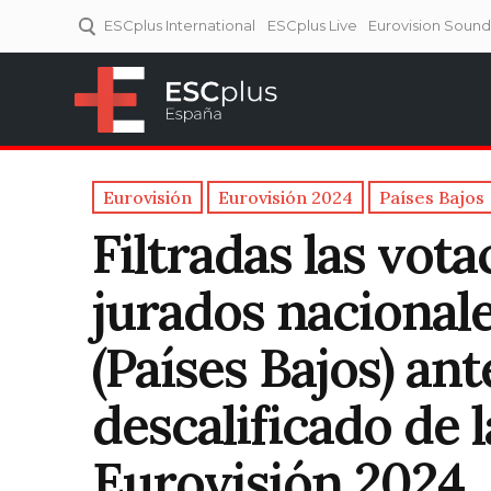
ESCplus International
ESCplus Live
Eurovision Soun
ESCplus España
Tu punto de referencia al
Eurovisión y NFs.
Eurovisión
Eurovisión 2024
Países Bajos
Filtradas las vota
jurados nacionale
(Países Bajos) ant
descalificado de l
Eurovisión 2024