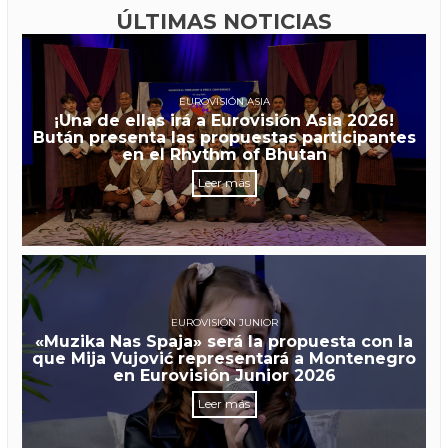
ÚLTIMAS NOTICIAS
EUROVISIÓN ASIA
¡Una de ellas irá a Eurovisión Asia 2026!
Bután presenta las propuestas participantes
en el Rhythm of Bhutan
Leer más
EUROVISIÓN JUNIOR
«Muzika Nas Spaja» será la propuesta con la
que Mija Vujović representará a Montenegro
en Eurovisión Junior 2026
Leer más