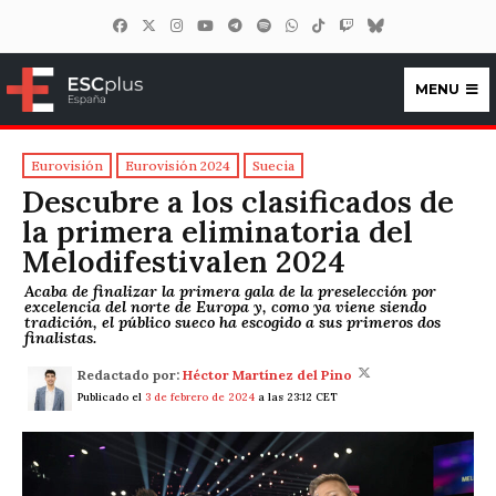
MENU
ESCplus España
Eurovisión
Eurovisión 2024
Suecia
Descubre a los clasificados de
la primera eliminatoria del
Melodifestivalen 2024
Acaba de finalizar la primera gala de la preselección por
excelencia del norte de Europa y, como ya viene siendo
tradición, el público sueco ha escogido a sus primeros dos
finalistas.
Redactado por:
Héctor Martínez del Pino
Publicado el
3 de febrero de 2024
a las 23:12 CET