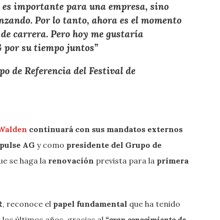
o es importante para una empresa, sino
zando. Por lo tanto, ahora es el momento
de carrera. Pero hoy me gustaría
G por su tiempo juntos”
o de Referencia del Festival de
Walden
continuará con sus mandatos externos
apulse AG
y como
presidente del Grupo de
ue se haga la
renovación
prevista para la
primera
R
, reconoce el
papel fundamental
que ha tenido
 los últimos años, gracias al
“gran conocimiento de