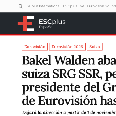
ESCplus International
ESCplus Live
Eurovision Soun
ESCplus España
Tu punto de referencia al
Eurovisión y NFs.
Eurovisión
Eurovisión 2025
Suiza
Bakel Walden aba
suiza SRG SSR, p
presidente del G
de Eurovisión ha
Dejará la dirección a partir de 1 de noviem