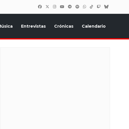
úsica
Entrevistas
Crónicas
Calendario
inión, Eurostars, y todo lo relacionado con el festival de