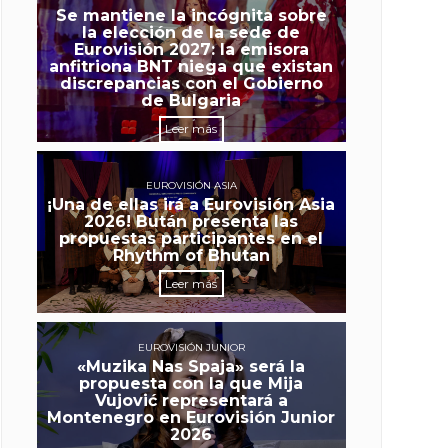
Se mantiene la incógnita sobre
la elección de la sede de
Eurovisión 2027: la emisora
anfitriona BNT niega que existan
discrepancias con el Gobierno
de Bulgaria
Leer más
EUROVISIÓN ASIA
¡Una de ellas irá a Eurovisión Asia
2026! Bután presenta las
propuestas participantes en el
Rhythm of Bhutan
Leer más
EUROVISIÓN JUNIOR
«Muzika Nas Spaja» será la
propuesta con la que Mija
Vujović representará a
Montenegro en Eurovisión Junior
2026