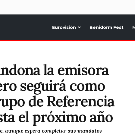
d
Eurovisión
Benidorm Fest
M
ternativo sobre la música y fiestas de toda Europa, Noticias diarias, op
ndona la emisora
ero seguirá como
rupo de Referencia
sta el próximo año
bre, aunque espera completar sus mandatos