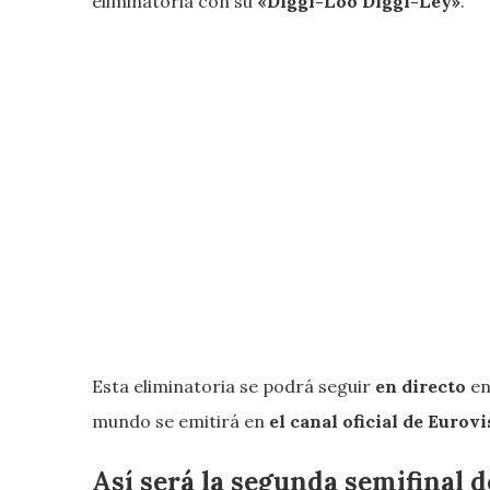
eliminatoria con su
«Diggi-Loo Diggi-Ley»
.
Esta eliminatoria se podrá seguir
en directo
e
mundo se emitirá en
el canal oficial de Eurov
Así será la segunda semifinal d