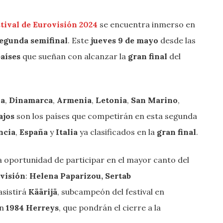
tival de Eurovisión 2024
se encuentra inmerso en
egunda semifinal
. Este
jueves 9 de mayo
desde las
países
que sueñan con alcanzar la
gran final
del
ia
,
Dinamarca
,
Armenia
,
Letonia
,
San Marino
,
ajos
son los países que competirán en esta segunda
ncia
,
España
y
Italia
ya clasificados en la
gran final
.
 la oportunidad de participar en el mayor canto del
ovisión
:
Helena Paparizou,
Sertab
asistirá
Käärijä
, subcampeón del festival en
en
1984
Herreys
, que pondrán el cierre a la