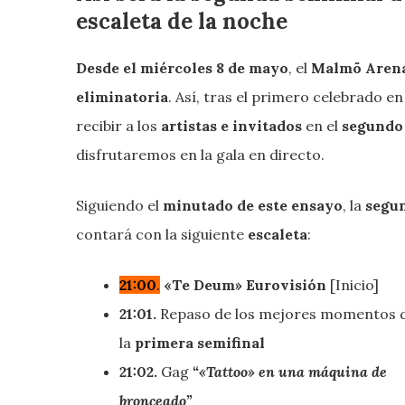
escaleta de la noche
Desde el miércoles 8 de mayo
, el
Malmö Aren
eliminatoria
. Así, tras el primero celebrado en
recibir a los
artistas e invitados
en el
segundo
disfrutaremos en la gala en directo.
Siguiendo el
minutado de este ensayo
, la
segun
contará con la siguiente
escaleta
:
21:00
.
«Te Deum»
Eurovisión
[Inicio]
21:01.
Repaso de los mejores momentos 
la
primera semifinal
21:02.
Gag
“«Tattoo» en una máquina de
bronceado”