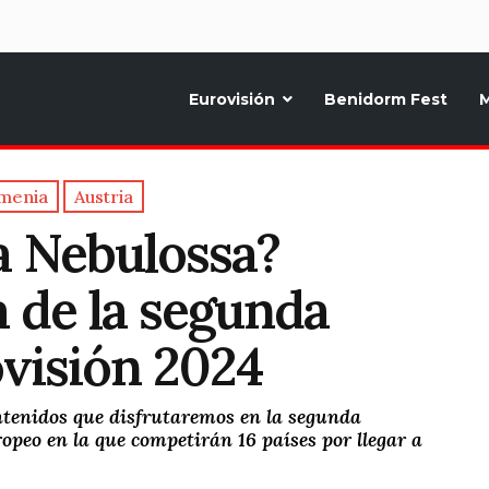
d
Eurovisión
Benidorm Fest
M
ternativo sobre la música y fiestas de toda Europa, Noticias diarias, op
menia
Austria
a Nebulossa?
a de la segunda
ovisión 2024
ontenidos que disfrutaremos en la segunda
uropeo en la que competirán 16 países por llegar a