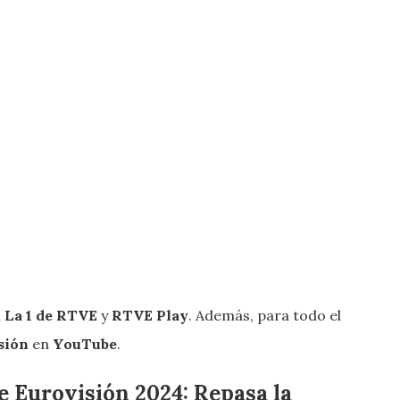
n
La 1 de RTVE
y
RTVE Play
. Además, para todo el
isión
en
YouTube
.
e Eurovisión 2024: Repasa la