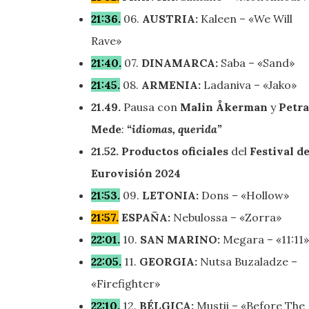
21:36.
06.
AUSTRIA:
Kaleen – «We Will
Rave»
21:40.
07.
DINAMARCA:
Saba – «Sand»
21:45.
08.
ARMENIA:
Ladaniva – «Jako»
21.49.
Pausa con
Malin Åkerman
y
Petra
Mede
:
“idiomas, querida”
21.52. Productos oficiales
del
Festival d
Eurovisión 2024
21:53.
09.
LETONIA:
Dons – «Hollow»
21:57.
ESPAÑA:
Nebulossa – «Zorra»
22:01.
10.
SAN MARINO:
Megara – «11:11»
22:05.
11.
GEORGIA:
Nutsa Buzaladze –
«Firefighter»
22:10.
12.
BÉLGICA:
Mustii – «Before The