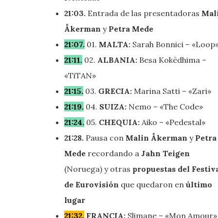
21:03.
Entrada de las presentadoras
Mal
Åkerman
y
Petra Mede
21:07.
01.
MALTA:
Sarah Bonnici – «Loop
21:11.
02.
ALBANIA:
Besa Kokëdhima –
«TiTAN»
21:15.
03.
GRECIA:
Marina Satti – «Zari»
21:19.
04.
SUIZA:
Nemo – «The Code»
21:24.
05.
CHEQUIA:
Aiko – «Pedestal»
21:28.
Pausa con
Malin Åkerman
y
Petra
Mede
recordando a
Jahn Teigen
(Noruega) y otras
propuestas del Festiv
de Eurovisión
que quedaron en
último
lugar
21:32.
FRANCIA:
Slimane – «Mon Amour»