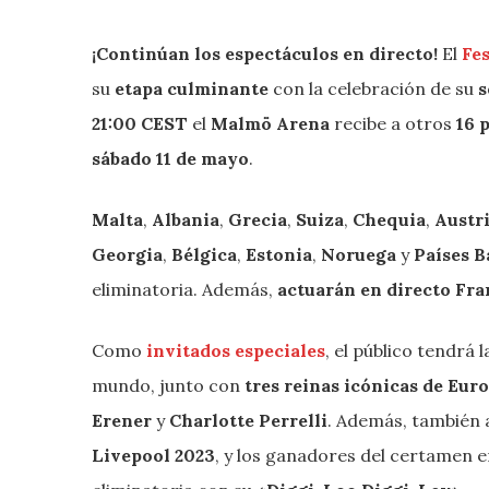
¡Continúan los espectáculos en directo!
El
Fes
su
etapa culminante
con la celebración de su
s
21:00 CEST
el
Malmö Arena
recibe a otros
16 
sábado 11 de mayo
.
Malta
,
Albania
,
Grecia
,
Suiza
,
Chequia
,
Austr
Georgia
,
Bélgica
,
Estonia
,
Noruega
y
Países B
eliminatoria. Además,
actuarán en directo
Fra
Como
invitados especiales
, el público tendrá
mundo, junto con
tres reinas icónicas de Eur
Erener
y
Charlotte Perrelli
. Además, también 
Livepool 2023
, y los ganadores del certamen 