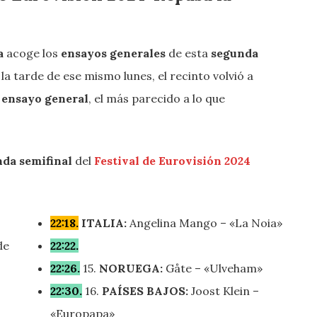
a
acoge los
ensayos generales
de esta
segunda
 la tarde de ese mismo lunes, el recinto volvió a
 ensayo general
, el más parecido a lo que
da semifinal
del
Festival de Eurovisión 2024
22:18.
ITALIA:
Angelina Mango – «La Noia»
de
22:22.
22:26.
15.
NORUEGA:
Gåte – «Ulveham»
22:30.
16.
PAÍSES BAJOS:
Joost Klein –
«Europapa»