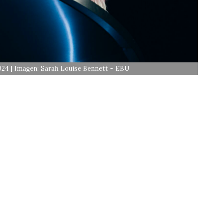
024 | Imagen: Sarah Louise Bennett - EBU