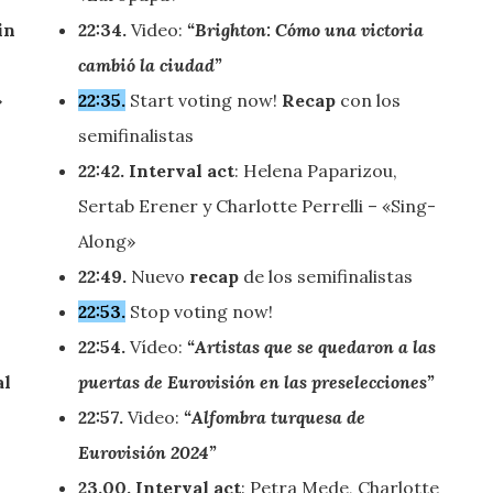
in
22:34.
Video:
“Brighton: Cómo una victoria
cambió la ciudad”
»
22:35.
Start voting now!
Recap
con los
semifinalistas
22:42.
Interval act
: Helena Paparizou,
Sertab Erener y Charlotte Perrelli – «Sing-
Along»
22:49.
Nuevo
recap
de los semifinalistas
22:53.
Stop voting now!
22:54.
Vídeo:
“Artistas que se quedaron a las
al
puertas de Eurovisión en las preselecciones”
22:57.
Video:
“Alfombra turquesa de
Eurovisión 2024”
23.00. Interval act
: Petra Mede, Charlotte