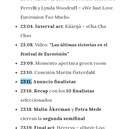
Perrelli y Lynda Woodruff – «We Just Love
Eurovision Too Much»
23:04. Interval act
: Käärijä – «Cha Cha
Cha»
23.08.
Video:
“Las últimas victorias en el
Festival de Eurovisión”
e
23:09.
Momento apertura green room
23:10.
Conexión Martin Österdahl
23:11.
Anuncio finalistas
23:16. Recap
con los
10
finalistas
seleccionados
23:18.
Malin Åkerman
y
Petra Mede
cierran la
segunda semifinal
23:19.
Final act
: Herreys – «Diggi-Loo