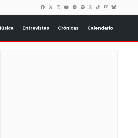
úsica
Entrevistas
Crónicas
Calendario
inión, Eurostars, y todo lo relacionado con el festival de