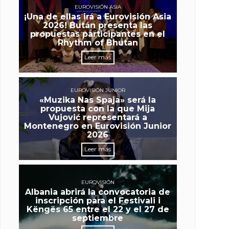
EUROVISIÓN ASIA
¡Una de ellas irá a Eurovisión Asia
2026! Bután presenta las
propuestas participantes en el
Rhythm of Bhutan
Leer más
EUROVISIÓN JUNIOR
«Muzika Nas Spaja» será la
propuesta con la que Mija
Vujović representará a
Montenegro en Eurovisión Junior
2026
Leer más
EUROVISIÓN
Albania abrirá la convocatoria de
inscripción para el Festivali i
Këngës 65 entre el 22 y el 27 de
septiembre