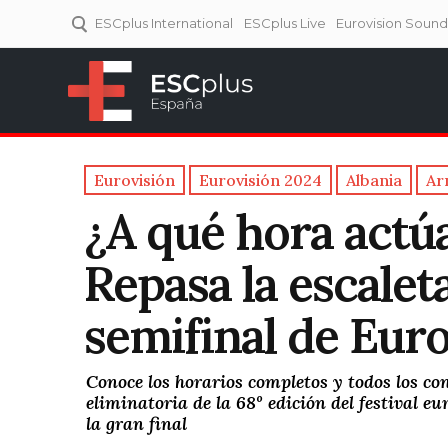
ESCplus International
ESCplus Live
Eurovision Soun
ESCplus España
Tu punto de referencia al
Eurovisión y NFs.
Eurovisión
Eurovisión 2024
Albania
Ar
¿A qué hora actú
Repasa la escalet
semifinal de Eur
Conoce los horarios completos y todos los c
eliminatoria de la 68º edición del festival e
la gran final