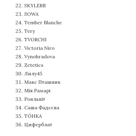
SKYLERR
SOWA
Tember Blanche
Tery
TVORCHI
Victoria Niro
Vynohradova
Zetetics
Лилу45
Макс Пташник
Мія Рамарі
Роялькіт
Саша Фадєєва
ТÓНКА
Циферблат