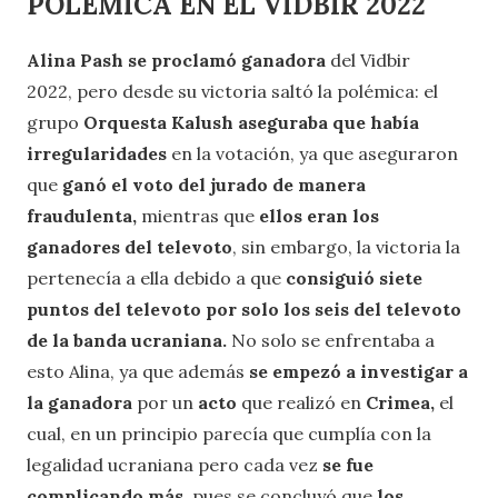
POLÉMICA EN EL VIDBIR 2022
Alina Pash se proclamó ganadora
del Vidbir
2022, pero desde su victoria saltó la polémica: el
grupo
Orquesta Kalush aseguraba que había
irregularidades
en la votación, ya que aseguraron
que
ganó el voto del jurado de manera
fraudulenta,
mientras que
ellos eran los
ganadores del televoto
, sin embargo, la victoria la
pertenecía a ella debido a que
consiguió siete
puntos del televoto por solo los seis del televoto
de la banda ucraniana.
No solo se enfrentaba a
esto Alina, ya que además
se empezó a investigar a
la ganadora
por un
acto
que realizó en
Crimea,
el
cual, en un principio parecía que cumplía con la
legalidad ucraniana pero cada vez
se fue
complicando más
, pues se concluyó que
los