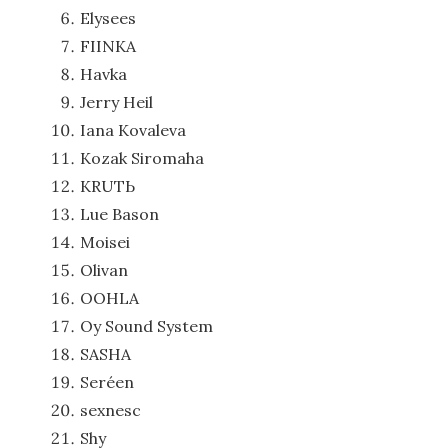
Elysees
FIINKA
Havkа
Jerry Heil
Iana Kovaleva
Kozak Siromaha
KRUTЬ
Lue Bason
Moisei
Olivan
OOHLA
Oy Sound System
SASHA
Seréen
sexnesc
Shy