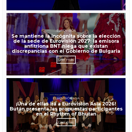
EUROVISIÓN
Se mantiene la incógnita sobre la elección
de la sede de Eurovisión 2027: la emisora
anfitriona BNT niega que existan
discrepancias con el Gobierno de Bulgaria
Leer más
EUROVISIÓN ASIA
¡Una de ellas irá a Eurovisión Asia 2026!
Bután presenta las propuestas participantes
en el Rhythm of Bhutan
Leer más