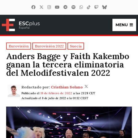
MENU
ESCplus España
Eurovisión
Eurovisión 2022
Suecia
Anders Bagge y Faith Kakembo
ganan la tercera eliminatoria
del Melodifestivalen 2022
Redactado por:
Cristhian Solano
Publicado el
19 de febrero de 2022
a las 21:28 CET
Actualizado el 8 de julio de 2022 a la 01:32 CEST