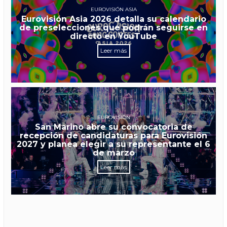
EUROVISIÓN ASIA
Eurovisión Asia 2026 detalla su calendario
de preselecciones que podrán seguirse en
directo en YouTube
Leer más
EUROVISIÓN
San Marino abre su convocatoria de
recepción de candidaturas para Eurovisión
2027 y planea elegir a su representante el 6
de marzo
Leer más