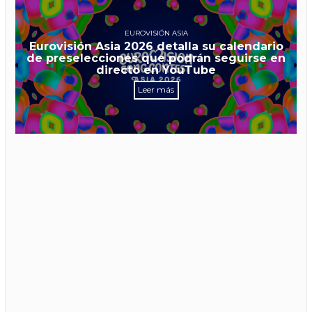
EUROVISIÓN ASIA
Eurovisión Asia 2026 detalla su calendario
de preselecciones que podrán seguirse en
directo en YouTube
Leer más