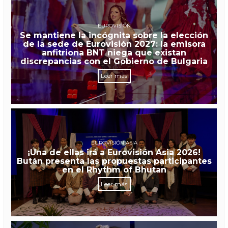
EUROVISIÓN
Se mantiene la incógnita sobre la elección
de la sede de Eurovisión 2027: la emisora
anfitriona BNT niega que existan
discrepancias con el Gobierno de Bulgaria
Leer más
EUROVISIÓN ASIA
¡Una de ellas irá a Eurovisión Asia 2026!
Bután presenta las propuestas participantes
en el Rhythm of Bhutan
Leer más