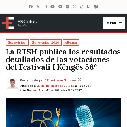
MENU
ESCplus España
Eurovisión
Eurovisión 2020
Albania
La RTSH publica los resultados
detallados de las votaciones
del Festivali I Këngës 58º
Redactado por:
Cristhian Solano
Publicado el
23 de diciembre de 2019
a las 12:23 CET
Actualizado el 3 de julio de 2021 a las 12:39 CEST