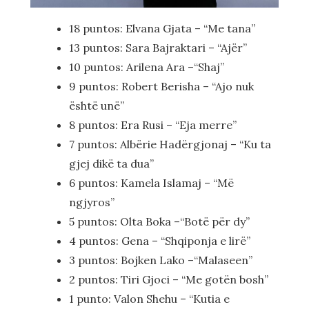
18 puntos: Elvana Gjata – “Me tana”
13 puntos: Sara Bajraktari – “Ajër”
10 puntos: Arilena Ara –“Shaj”
9 puntos: Robert Berisha – “Ajo nuk
është unë”
8 puntos: Era Rusi – “Eja merre”
7 puntos: Albërie Hadërgjonaj – “Ku ta
gjej dikë ta dua”
6 puntos: Kamela Islamaj – “Më
ngjyros”
5 puntos: Olta Boka –“Botë për dy”
4 puntos: Gena – “Shqiponja e lirë”
3 puntos: Bojken Lako –“Malaseen”
2 puntos: Tiri Gjoci – “Me gotën bosh”
1 punto: Valon Shehu – “Kutia e