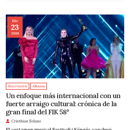
Dic
23
2019
Eurovisión
Albania
Un enfoque más internacional con un
fuerte arraigo cultural: crónica de la
gran final del FIK 58º
Cristhian Solano
El certamen musical Festivali i Këngës concluyó