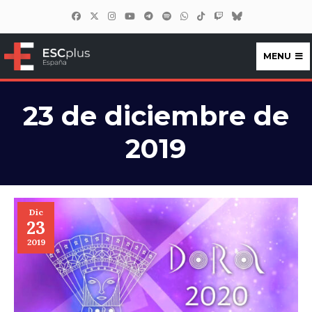
MENU
ESCplus España
23 de diciembre de
2019
Dic
23
2019