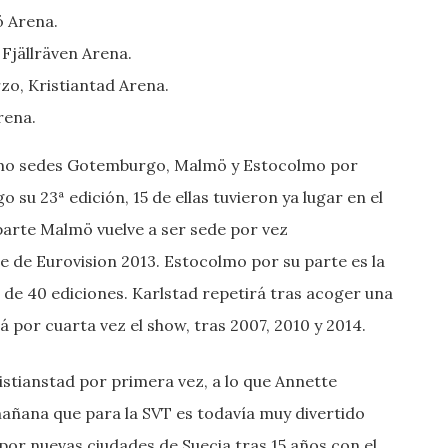
ö Arena.
 Fjällräven Arena.
zo, Kristiantad Arena.
rena.
omo sedes Gotemburgo, Malmö y Estocolmo por
u 23ª edición, 15 de ellas tuvieron ya lugar en el
parte Malmö vuelve a ser sede por vez
e de Eurovision 2013. Estocolmo por su parte es la
de 40 ediciones. Karlstad repetirá tras acoger una
 por cuarta vez el show, tras 2007, 2010 y 2014.
ristianstad por primera vez, a lo que Annette
mañana que para la SVT es todavía muy divertido
por nuevas ciudades de Suecia tras 15 años con el