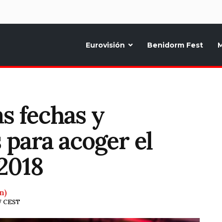
d
Eurovisión
Benidorm Fest
M
ternativo sobre la música y fiestas de toda Europa, Noticias diarias, op
s fechas y
 para acoger el
 2018
n)
57 CEST