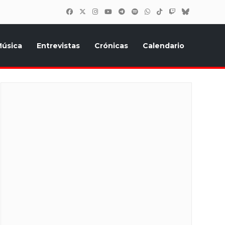
úsica
Entrevistas
Crónicas
Calendario
inión, Eurostars, y todo lo relacionado con el festival de