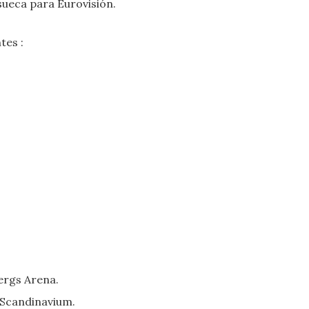
sueca para Eurovisión.
tes :
bergs Arena.
 Scandinavium.