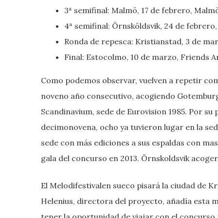
3ª semifinal: Malmö, 17 de febrero, Malm
4ª semifinal: Örnsköldsvik, 24 de febrero,
Ronda de repesca: Kristianstad, 3 de mar
Final: Estocolmo, 10 de marzo, Friends A
Como podemos observar, vuelven a repetir c
noveno año consecutivo, acogiendo Gotemburgo s
Scandinavium, sede de Eurovision 1985. Por su 
decimonovena, ocho ya tuvieron lugar en la sed
sede con más ediciones a sus espaldas con mas 
gala del concurso en 2013. Örnskoldsvik acogerá
El Melodifestivalen sueco pisará la ciudad de K
Helenius, directora del proyecto, añadía esta 
tener la oportunidad de viajar con el concurso 