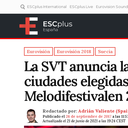
ESCplus International
ESCplus Live
Eurovision Soun
ESCplus España
Tu punto de referencia al
Eurovisión y NFs.
Eurovisión
Eurovisión 2018
Suecia
La SVT anuncia la
ciudades elegidas
Melodifestivalen
Redactado por:
Adrián Valiente (Spai
Publicado el
26 de septiembre de 2017
a las 11:
Actualizado el 21 de junio de 2021 a las 19:24 CEST