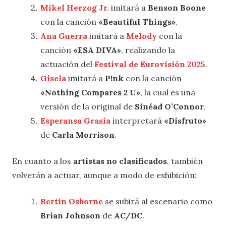
Mikel Herzog Jr.
imitará a
Benson Boone
con la canción
«Beautiful Things»
.
Ana Guerra
imitará a
Melody
con la
canción
«ESA DIVA»
, realizando la
actuación del
Festival de Eurovisión 2025
.
Gisela
imitará a
P!nk
con la canción
«Nothing Compares 2 U»
, la cual es una
versión de la original de
Sinéad O’Connor
.
Esperansa Grasia
interpretará
«Disfruto»
de
Carla Morrison
.
En cuanto a los
artistas no clasificados
, también
volverán a actuar, aunque a modo de exhibición:
Bertín Osborne
se subirá al escenario como
Brian Johnson
de
AC/DC
.