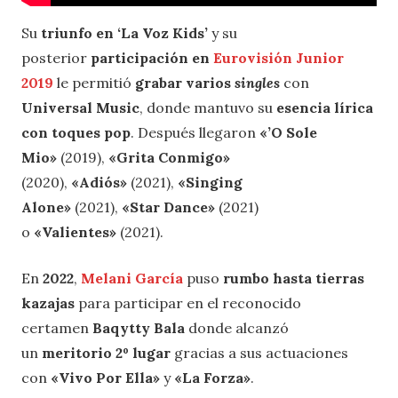
Su
triunfo en ‘La Voz Kids’
y su
posterior
participación en
Eurovisión Junior
2019
le permitió
grabar varios
singles
con
Universal Music
, donde mantuvo su
esencia lírica
con toques pop
. Después llegaron
«’O Sole
Mio»
(2019),
«Grita Conmigo»
(2020),
«Adiós»
(2021),
«Singing
Alone»
(2021),
«Star Dance»
(2021)
o
«Valientes»
(2021).
En
2022
,
Melani García
puso
rumbo hasta tierras
kazajas
para participar en el reconocido
certamen
Baqytty Bala
donde alcanzó
un
meritorio 2º lugar
gracias a sus actuaciones
con
«Vivo Por Ella»
y
«La Forza»
.