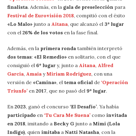
finalista
. Además, en la
gala de preselección
para
Festival de Eurovisión 2018
, compitió con el éxito
«Lo Malo»
junto a
Aitana
, que alcanzó el
3º lugar
con el
26% de los votos
en la fase final.
Además, en la
primera ronda
también interpretó
dos temas
:
«El Remedio»
en solitario, con el que
consiguió el
6º lugar
y, junto a
Aitana
,
Alfred
García
,
Amaia
y
Miriam Rodríguez
, con una
versión de
«Camina»
, el
tema oficial
de
‘Operación
Triunfo
’
en
2017
, que no pasó del
9º lugar
.
En
2023
, ganó el concurso
‘El Desafío’
. Ya había
participado
en
‘Tu Cara Me Suena’
como
invitada
en 2018
, imitando a
Becky G
junto a
Mimi (Lola
Indigo)
, quien
imitaba
a
Natti Natasha
, con la