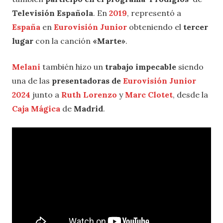
Televisión Española
. En
2019
, representó a
España
en
Eurovisión Junior
obteniendo el
tercer
lugar
con la canción
«Marte»
.
Melani
también hizo un
trabajo impecable
siendo
una de las
presentadoras de
Eurovisión Junior
2024
junto a
Ruth Lorenzo
y
Marc Clotet
, desde la
Caja Mágica
de
Madrid
.