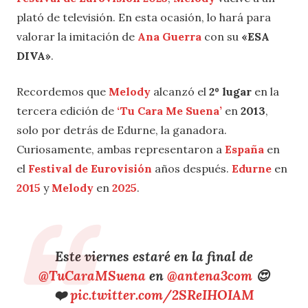
plató de televisión. En esta ocasión, lo hará para
valorar la imitación de
Ana Guerra
con su
«ESA
DIVA»
.
Recordemos que
Melody
alcanzó el
2º lugar
en la
tercera edición de
‘Tu Cara Me Suena’
en
2013
,
solo por detrás de Edurne, la ganadora.
Curiosamente, ambas representaron a
España
en
el
Festival de Eurovisión
años después.
Edurne
en
2015
y
Melody
en
2025
.
Este viernes estaré en la final de
@TuCaraMSuena
en
@antena3com
😍
❤️
pic.twitter.com/2SReIHOIAM