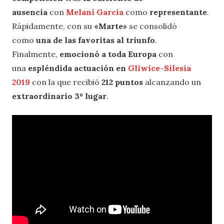
ausencia
con
Melani García
como
representante
.
Rápidamente, con su
«Marte»
se consolidó
como
una de las favoritas al triunfo
.
Finalmente,
emocionó a toda Europa
con
una
espléndida actuación en
Gliwice-Silesia
2019
con la que recibió
212 puntos
alcanzando un
extraordinario 3º lugar
.