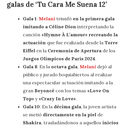
galas de
‘Tu Cara Me Suena 12’
Gala 1
:
Melani
triunfó
en la primera gala
imitando a Céline Dion
interpretando la
canción
«
Hymne À L’amour
» recreando la
actuación
que fue realizada desde la
Torre
Eiffel
en la
Ceremonia de Apertura
de los
Juegos Olímpicos de París
2024
.
Gala 8
: En la
octava gala
,
Melani
dejó al
público y jurado boquiabiertos al realizar
una espectacular actuación imitando a la
gran
Beyoncé
con los temas
«Love On
Top»
y
«Crazy In Love»
.
Gala 10
: En la
décima gala
, la joven artista
se metió
directamente en la piel
de
Shakira
, trasladándonos a aquellos
inicios