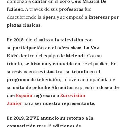
comenzó a
cantar
en el
coro
Unió Musical De
l’Eliana
. A través de sus
profesoras
fue
descubriendo la
ópera
y se empezó a
interesar por
piezas clásicas
.
En
2018
, dio el
salto a la televisión
con
su
participación en el
talent show
‘La Voz
Kids’
dentro del equipo de
Melendi
. Con su
triunfo,
se hizo muy conocida
entre el público. En
sucesivas
entrevistas
tras su
triunfo en el
programa de televisión
, la joven acompañada de
su
osito de peluche Abracitos
expresó su
deseo
de
que
España
regresara a
Eurovisión
Junior
para
ser nuestra representante
.
En
2019
,
RTVE anuncio su retorno a la
competición
tras
12 ediciones de