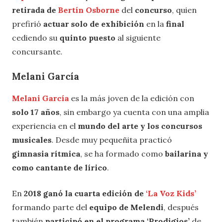
retirada de
Bertín Osborne
del
concurso
, quien
prefirió
actuar solo de exhibición
en la
final
cediendo su
quinto puesto
al siguiente
concursante.
Melani García
Melani García
es la más joven de la edición con
solo 17 años
, sin embargo ya cuenta con una amplia
experiencia en el
mundo del arte y los concursos
musicales
. Desde muy pequeñita practicó
gimnasia rítmica
, se ha formado como
bailarina y
como cantante de lírico
.
En
2018 ganó la cuarta edición de
‘La Voz Kids’
formando parte del
equipo de Melendi
,
después
también
participó en el programa
‘
Prodigios
’
de