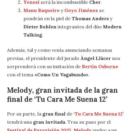
Yenesi
será la incombustible
Cher
.
Manu Baqueiro
y
Goyo Jiménez
se
pondrán en la piel de
Thomas Anders
y
Dieter Bohlen
integrantes del dúo
Modern
Talking
.
Además, tal y como venía anunciando semanas
previas, el presidente del jurado
Àngel Llàcer
nos
sorprenderá con su imitación de
Bertín Osborne
con el tema
«Como Un Vagabundo»
.
Melody, gran invitada de la gran
final de ‘Tu Cara Me Suena 12’
Por su parte, la
gran final
de
‘Tu Cara Me Suena 12’
tendrá una
gran invitada
. Tras su paso por el
Festival de Eurovisión 2025
,
Melody
vuelve a un