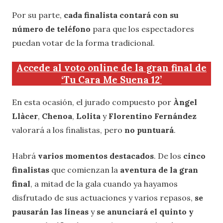
Por su parte,
cada finalista contará con su
número de teléfono
para que los espectadores
puedan votar de la forma tradicional.
Accede al voto online de la gran final de
‘Tu Cara Me Suena 12’
En esta ocasión, el jurado compuesto por
Àngel
Llàcer
,
Chenoa
,
Lolita
y
Florentino Fernández
valorará a los finalistas, pero
no puntuará
.
Habrá
varios momentos destacados
. De los
cinco
finalistas
que comienzan la
aventura de la gran
final
, a mitad de la gala cuando ya hayamos
disfrutado de sus actuaciones y varios repasos,
se
pausarán las líneas
y
se anunciará el quinto y