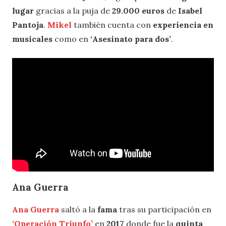
lugar
gracias a la puja de
29.000 euros
de
Isabel
Pantoja
.
Mikel
también cuenta con
experiencia en
musicales
como en
‘
Asesinato para dos’
.
Ana Guerra
Ana Guerra
saltó a la
fama
tras su participación en
‘Operación Triunfo
’
en
2017
donde fue la
quinta