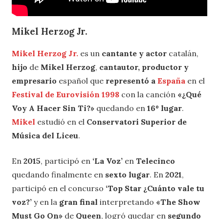
Mikel Herzog Jr.
Mikel Herzog Jr.
es un
cantante y actor
catalán,
hijo
de
Mikel Herzog
,
cantautor, productor y
empresario
español que
representó a
España
en el
Festival de Eurovisión 1998
con la canción
«¿Qué
Voy A Hacer Sin Ti?»
quedando en
16º lugar
.
Mikel
estudió en el
Conservatori Superior de
Música del Liceu
.
En
2015
, participó en
‘La Voz’
en
Telecinco
quedando finalmente en
sexto lugar
. En
2021
,
participó
en el concurso
‘
Top Star ¿Cuánto vale tu
voz?’
y en la
gran final
interpretando
«
The Show
Must Go On»
de
Queen
, logró quedar en
segundo