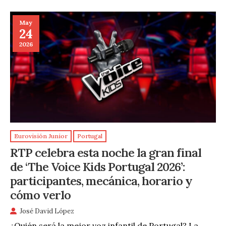
May
24
2026
Eurovisión Junior
Portugal
RTP celebra esta noche la gran final
de ‘The Voice Kids Portugal 2026’:
participantes, mecánica, horario y
cómo verlo
José David López
¿Quién será la mejor voz infantil de Portugal? La