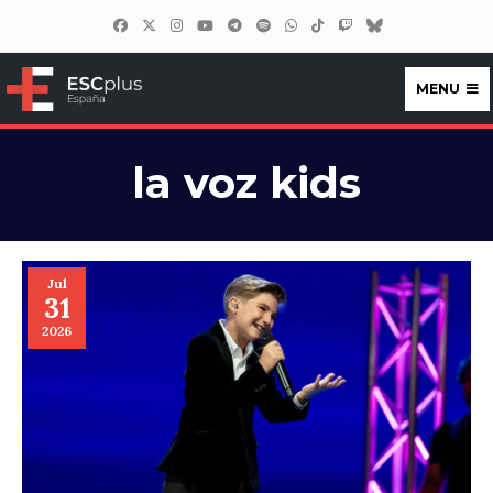
MENU
ESCplus España
la voz kids
Jul
31
2026