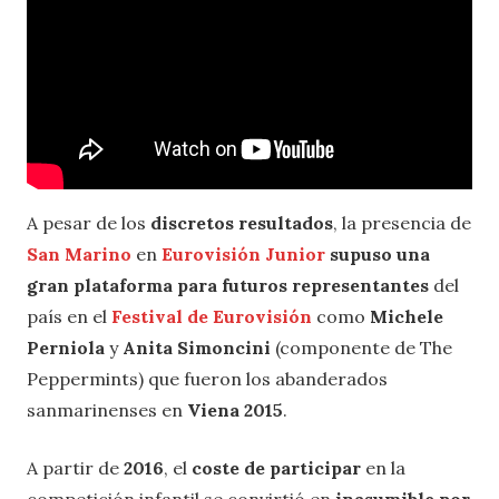
A pesar de los
discretos resultados
, la presencia de
San Marino
en
Eurovisión Junior
supuso una
gran plataforma para futuros representantes
del
país en el
Festival de Eurovisión
como
Michele
Perniola
y
Anita Simoncini
(componente de The
Peppermints) que fueron los abanderados
sanmarinenses en
Viena 2015
.
A partir de
2016
, el
coste de participar
en la
competición infantil se convirtió en
inasumible por