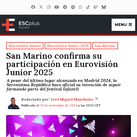
MENU
ESCplus España
Eurovisión Junior
Eurovisión Junior 2025
San Marino
San Marino confirma su
participación en Eurovisión
Junior 2025
A pesar del último lugar alcanzado en Madrid 2024, la
Serenísima República hace oficial su intención de seguir
formando parte del festival infantil
Redactado por:
José Miguel Mancheño
Publicado el
29 de noviembre de 2024
a las 20:23 CET