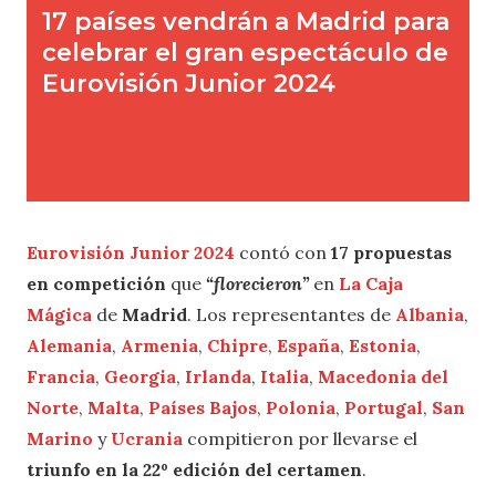
Eurovisión Junior 2024
contó con
17 propuestas
en competición
que
“florecieron”
en
La
Caja
Mágica
de
Madrid
. Los representantes de
Albania
,
Alemania
,
Armenia
,
Chipre
,
España
,
Estonia
,
Francia
,
Georgia
,
Irlanda
,
Italia
,
Macedonia del
Norte
,
Malta
,
Países Bajos
,
Polonia
,
Portugal
,
San
Marino
y
Ucrania
compitieron por llevarse el
triunfo
en la 22º edición del certamen
.