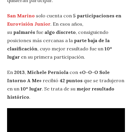
quisieran participar.
San Marino
solo cuenta con
5 participaciones en
Eurovisión Junior
. En esos años,
su
palmarés
fue
algo discreto
, consiguiendo
posiciones más cercanas a la
parte baja de la
clasificación
, cuyo mejor resultado fue un
10º
lugar
en su primera participación.
En
2013
,
Michele Perniola
con
«O-O-O Sole
Intorno A Me»
recibió
42 puntos
que se tradujeron
en un
10º lugar
. Se trata de su
mejor resultado
histórico
.