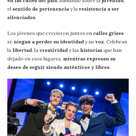
en las calles del país
, hablando sobre la
juventud
,
el
sentido de pertenencia
y la
resistencia a ser
silenciados
.
Los jóvenes que crecieron juntos en
calles grises
se
niegan a perder su identidad
y su
voz
. Celebran
la
libertad
, la
creatividad
y las
historias
que han
dejado en esos lugares,
mientras expresan su
deseo de seguir siendo auténticos y libres.