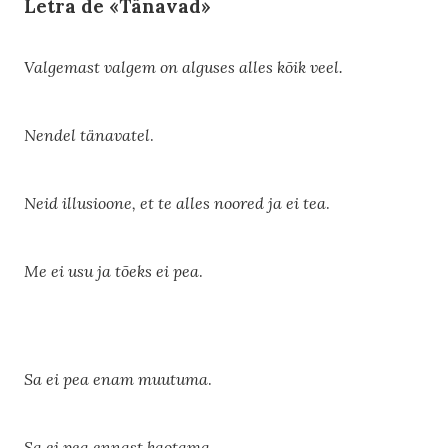
Letra de «Tänavad»
Valgemast valgem on alguses alles kõik veel.
Nendel tänavatel
.
Neid illusioone, et te alles noored ja ei tea
.
Me ei usu ja tõeks ei pea
.
Sa ei pea enam muutuma
.
Sa ei pea ennast kaotama
.