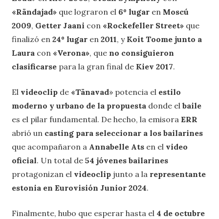
«Rändajad»
que lograron el
6º lugar
en
Moscú
2009
,
Getter Jaani
con
«Rockefeller Street»
que
finalizó en
24º lugar
en
2011
, y
Koit Toome junto a
Laura
con
«Verona»
, que
no consiguieron
clasificarse
para la gran final de
Kiev 2017
.
El
videoclip
de
«Tänavad
» potencia el
estilo
moderno y urbano de la propuesta
donde el
baile
es el pilar fundamental. De hecho, la emisora
ERR
abrió un
casting para seleccionar a los bailarines
que acompañaron a
Annabelle Ats
en el
video
oficial
. Un total de
54 jóvenes bailarines
protagonizan el
videoclip
junto a la
representante
estonia en Eurovisión Junior 2024
.
Finalmente, hubo que esperar hasta el
4 de octubre