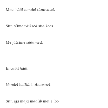
Meie hääl nendel tänavatel
.
Siin olime väiksed siia koos.
Me jätsime südamed
.
Ei vaiki hääl.
Nendel hallidel tänavatel.
Siin iga maja maalib meile loo
.