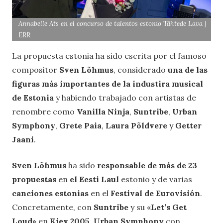
Annabelle Ats en el concurso de talentos estonio Tähtede Lava |
ERR
La propuesta estonia ha sido escrita por el famoso
compositor
Sven Lõhmus
, considerado
una de las
figuras más importantes de la industira musical
de Estonia
y habiendo trabajado con artistas de
renombre como
Vanilla Ninja
,
Suntribe
,
Urban
Symphony
,
Grete Paia
,
Laura Põldvere
y
Getter
Jaani
.
Sven Lõhmus
ha sido
responsable de más de 23
propuestas
en
el Eesti Laul
estonio y de varias
canciones estonias
en el
Festival de
Eurovisión
.
Concretamente, con
Suntribe
y su «
Let’s Get
Loud»
en
Kiev 2005
,
Urban Symphony
con