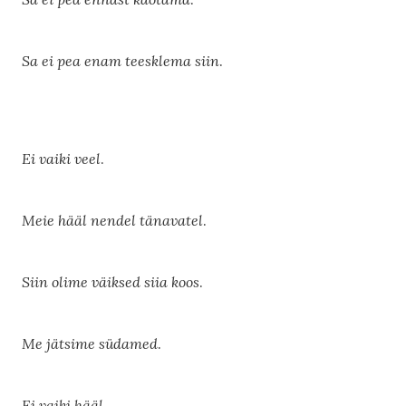
Sa ei pea enam teesklema siin
.
Ei vaiki veel
.
Meie hääl nendel tänavatel
.
Siin olime väiksed siia koos
.
Me jätsime südamed
.
Ei vaiki hääl
.