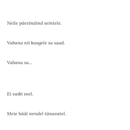
Neile päevinäind seintele
.
Vabana nii kaugele sa saad
.
Vabana sa…
Ei vaiki veel.
Meie hääl nendel tänavatel.