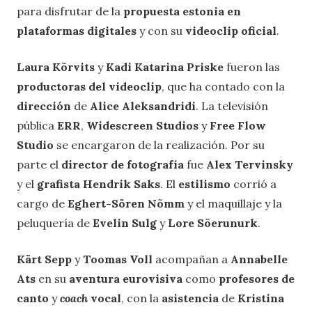
para disfrutar de la
propuesta estonia en
plataformas digitales
y con su
videoclip oficial
.
Laura Kõrvits
y
Kadi Katarina Priske
fueron las
productoras del videoclip
, que ha contado con la
dirección
de
Alice Aleksandridi
. La televisión
pública
ERR
,
Widescreen Studios
y
Free Flow
Studio
se encargaron de la realización. Por su
parte el
director de fotografía
fue
Alex Tervinsky
y el
grafista
Hendrik Saks
. El
estilismo
corrió a
cargo de
Eghert-Sören Nõmm
y el maquillaje y la
peluquería de
Evelin Sulg
y
Lore Sõerunurk
.
Kärt Sepp
y
Toomas Voll
acompañan a
Annabelle
Ats
en su
aventura eurovisiva
como
profesores de
canto
y
coach
vocal
, con la
asistencia
de
Kristina