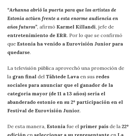
“Arhanna abrió la puerta para que los artistas de
Estonia actúen frente a esta enorme audiencia en
años futuros”
, afirmó
Karmel Killandi
, jefe de
entretenimiento de ERR
. Por lo que se confirmó
que
Estonia ha venido a Eurovisión Junior para
quedarse
.
La televisión pública aprovechó una promoción de
la
gran final
del
Tähtede Lava
en sus
redes
sociales para anunciar que el ganador de la
categoría mayor (de 11 a 13 años) sería el
abanderado estonio en su 2º participación en el
Festival de Eurovisión Junior.
De esta manera,
Estonia
fue el
primer país
de la
22º
edición
en
seleccionar a su representante
en
La