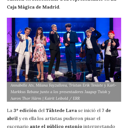
Caja Mágica de Madrid
.
Annabelle Ats, Milana Fayzullova, Tristan Erik Teniste y Karl-
Markkus Rebane junto a los presentadores Jaagup Tuisk y
Aaron Thor Härm | Kairit Leibold / ERR
La
3º edición
del
Tähtede Lava
se inició el
7 de
abril
y en ella los artistas pudieron pisar el
escenario
ante el público estonio
interpretando