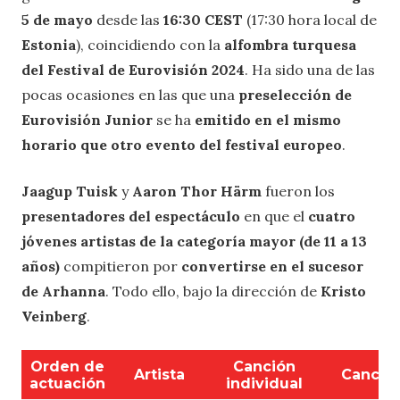
5 de mayo
desde las
16:30 CEST
(17:30 hora local de
Estonia
), coincidiendo con la
alfombra turquesa
del Festival de Eurovisión 2024
. Ha sido una de las
pocas ocasiones en las que una
preselección de
Eurovisión Junior
se ha
emitido en el mismo
horario que otro evento del festival europeo
.
Jaagup Tuisk
y
Aaron Thor Härm
fueron los
presentadores del espectáculo
en que el
cuatro
jóvenes artistas de la categoría mayor (de 11 a 13
años)
compitieron por
convertirse en el sucesor
de Arhanna
. Todo ello, bajo la dirección de
Kristo
Veinberg
.
Orden de
Canción
Artista
Canció
actuación
individual