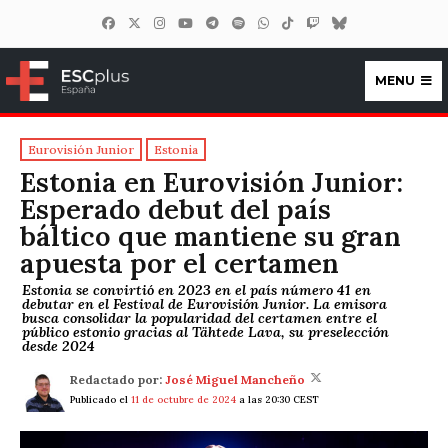
MENU
ESCplus España
Eurovisión Junior
Estonia
Estonia en Eurovisión Junior:
Esperado debut del país
báltico que mantiene su gran
apuesta por el certamen
Estonia se convirtió en 2023 en el país número 41 en
debutar en el Festival de Eurovisión Junior. La emisora
busca consolidar la popularidad del certamen entre el
público estonio gracias al Tähtede Lava, su preselección
desde 2024
Redactado por:
José Miguel Mancheño
Publicado el
11 de octubre de 2024
a las 20:30 CEST