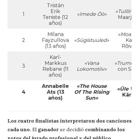
Tristán
Erik
«
Tulilinn
1
«Imede Öö»
Teniste (12
Maarja-Li
años)
Milana
«Moanin
2
Fayzullova
«Sügistuuled»
Karm
(13 años)
Rõivas
Karl-
Markkus
«Vana
«Trummit
3
Rebane (11
Lokomotiiv»
con Silv
años)
Annabelle
«The House
«Üle Ve
4
Ats (13
Of The Rising
Kärt 
años)
Sun»
Los cuatro finalistas interpretaron dos canciones
cada uno.
El
ganador
se decidió
combinando los
votos del jurado profesional y del público
.