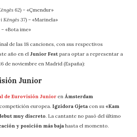
 Këngës 62
) – «Çmendur»
 i Këngës 37
) – «Marinela»
) – «Bota ime»
nal de las 18 canciones, con sus respectivos
ste año en el
Junior Fest
para optar a representar a
16 de noviembre en Madrid (España):
isión Junior
al de Eurovisión Junior
en
Ámsterdam
 competición europea.
Igzidora Gjeta
con su
«Kam
debut muy discreto
. La cantante no pasó del último
icación y posición más baja
hasta el momento.