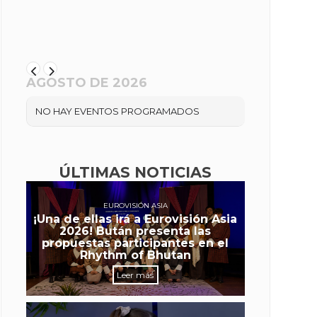
AGOSTO DE 2026
NO HAY EVENTOS PROGRAMADOS
ÚLTIMAS NOTICIAS
EUROVISIÓN ASIA
¡Una de ellas irá a Eurovisión Asia
2026! Bután presenta las
propuestas participantes en el
Rhythm of Bhutan
Leer más