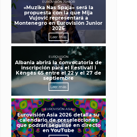
EUROVISIÓN JUNIOR
«Muzika Nas Spaja» será la
propuesta con la que Mija
Vujović representará a
Montenegro en Eurovisión Junior
2026
Leer más
EUROVISIÓN
Albania abrirá la convocatoria de
inscripción para el Festivali i
Këngës 65 entre el 22 y el 27 de
septiembre
Leer más
EUROVISIÓN ASIA
Eurovisión Asia 2026 detalla su
calendario de preselecciones
que podrán seguirse en directo
en YouTube