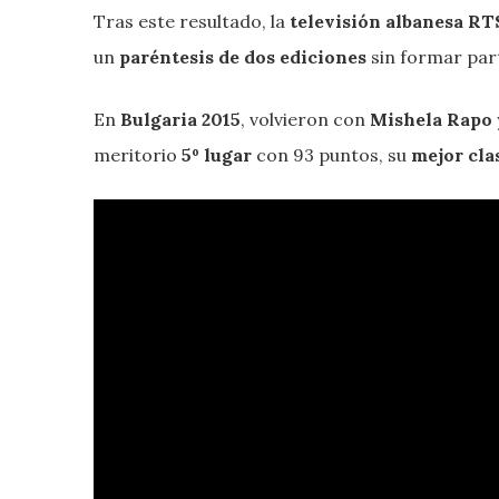
Tras este resultado, la
televisión albanesa R
un
paréntesis de dos ediciones
sin formar par
En
Bulgaria 2015
, volvieron con
Mishela Rapo
meritorio
5º lugar
con 93 puntos, su
mejor cla