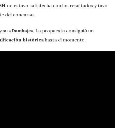
TSH
no estuvo satisfecha con los resultados y tuvo
te del concurso.
y su
«Dambaje»
. La propuesta consiguió un
sificación histórica
hasta el momento.