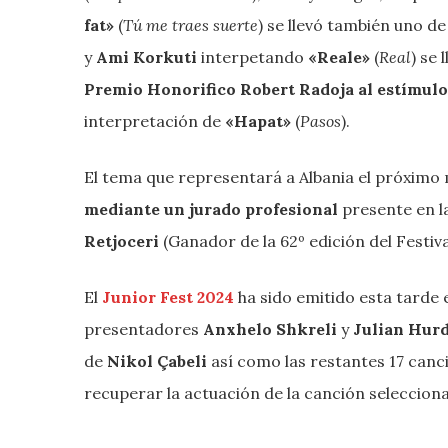
fat»
(
Tú me traes suerte
) se llevó también uno de
y
Ami Korkuti
interpetando
«Reale»
(
Real
) se 
Premio Honorifico Robert Radoja al estímul
interpretación de
«Hapat»
(
Pasos
).
El tema que representará a Albania el próxim
mediante un jurado profesional
presente en l
Retjoceri
(Ganador de la 62º edición del Festiva
El
Junior Fest 2024
ha sido emitido esta tarde 
presentadores
Anxhelo Shkreli
y
Julian Hur
de
Nikol Çabeli
así como las restantes 17 canci
recuperar la actuación de la canción seleccion