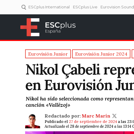
ESCplus International
ESCplus Live
Eurovision Soun
ESCplus España
Tu punto de referencia al
Eurovisión y NFs.
Eurovisión Junior
Eurovisión Junior 2024
Nikol Çabeli repr
en Eurovisión Ju
Nikol ha sido seleccionada como representante
canción «Vallëzoj»
Redactado por:
Marc Marín
Publicado el
27 de septiembre de 2024
a las 23
Actualizado el 28 de septiembre de 2024 a las 13:14