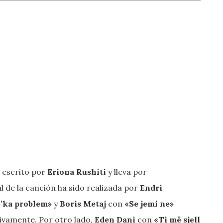
o escrito por
Eriona Rushiti
y lleva por
l de la canción ha sido realizada por
Endri
’ka problem»
y
Boris Metaj
con
«Se jemi ne»
ctivamente. Por otro lado,
Eden Dani
con
«Ti më sjell