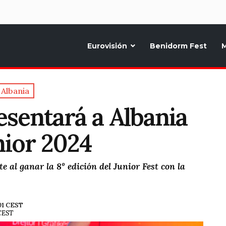
d
Eurovisión
Benidorm Fest
M
ternativo sobre la música y fiestas de toda Europa, Noticias diarias, op
Albania
esentará a Albania
nior 2024
 al ganar la 8º edición del Junior Fest con la
:01 CEST
 CEST