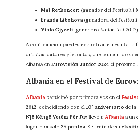
Mal Retkonceri
(ganador del
Festivali i
Eranda Libohova
(ganadora del
Festivali
Viola Gjyzeli
(ganadora
Junior Fest 2023
A continuación puedes encontrar el resultado fi
artistas, autores y letristas, que concursaron e
Albania en
Eurovisión Junior 2024
el próximo 
Albania en el Festival de Eurov
Albania
participó por primera vez en el
Festiv
2012
, coincidiendo con el
10º aniversario
de la
Një Këngë Vetëm Për Ju»
llevó a
Albania
a un
lugar con solo
35 puntos
. Se trata de su
clasif