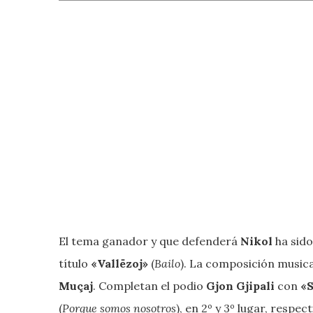
El tema ganador y que defenderá
Nikol
ha sid
título
«Vallëzoj»
(
Bailo
). La composición musica
Muçaj
. Completan el podio
Gjon Gjipali
con
«S
(
Porque somos nosotros
), en 2º y 3º lugar, respe