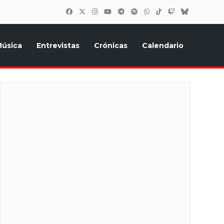
úsica
Entrevistas
Crónicas
Calendario
inión, Eurostars, y todo lo relacionado con el festival de