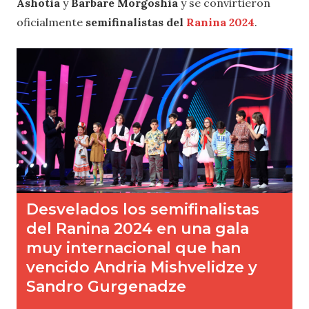
Ashotia
y
Barbare Morgoshia
y se convirtieron
oficialmente
semifinalistas del
Ranina 2024
.