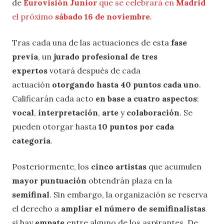
de
Eurovisión Junior
que se celebrará en
Madrid
el próximo
sábado 16 de noviembre
.
Tras cada una de las actuaciones de esta
fase
previa
, un
jurado profesional de tres
expertos
votará después de cada
actuación
otorgando hasta 40 puntos cada uno
.
Calificarán cada acto
en base a cuatro aspectos
:
vocal
,
interpretación
,
arte
y
colaboración
. Se
pueden otorgar hasta
10 puntos por cada
categoría
.
Posteriormente, los
cinco artistas
que acumulen
mayor puntuación
obtendrán plaza en la
semifinal
. Sin embargo, la organización se reserva
el derecho a
ampliar el número de semifinalistas
si hay
empate
entre alguno de los aspirantes. De