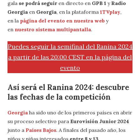
gala
se podrá seguir
en directo en
GPB 1
y
Radio
Georgia
en
Georgia
, en la plataforma
1TVplay
,
en la
página del evento en nuestra web
y
en
nuestro sistema multipantalla
.
Puedes seguir la semifinal del Ranina 2024
a partir de las 20:00 CEST en la página del
evento
Así será el Ranina 2024: descubre
las fechas de la competición
Georgia
ha sido uno de los primeros países en abrir
su proceso selectivo para
Eurovisión Junior 2024
junto a
Países Bajos
. A finales del pasado año, los
niños y niñas interesados
entre 8 y 13