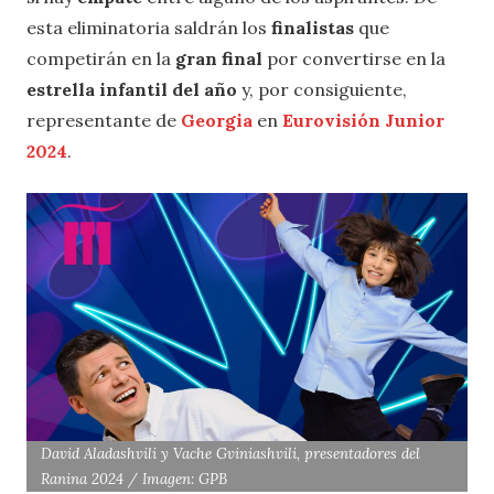
esta eliminatoria saldrán los
finalistas
que
competirán en la
gran final
por convertirse en la
estrella infantil del año
y, por consiguiente,
representante de
Georgia
en
Eurovisión Junior
2024
.
David Aladashvili y Vache Gviniashvili, presentadores del
Ranina 2024 / Imagen: GPB