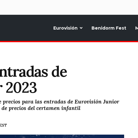
d
Eurovisión
Benidorm Fest
M
ternativo sobre la música y fiestas de toda Europa, Noticias diarias, op
entradas de
r 2023
 precios para las entradas de Eurovisión Junior
 de precios del certamen infantil
CEST