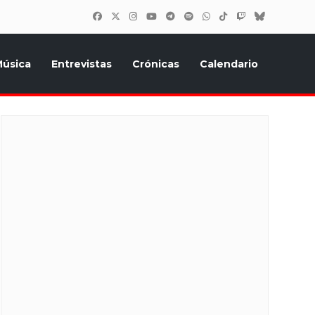
úsica
Entrevistas
Crónicas
Calendario
inión, Eurostars, y todo lo relacionado con el festival de