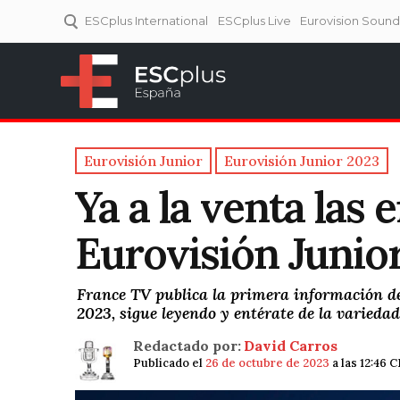
ESCplus International
ESCplus Live
Eurovision Soun
ESCplus España
Tu punto de referencia al
Eurovisión y NFs.
Eurovisión Junior
Eurovisión Junior 2023
Ya a la venta las 
Eurovisión Junio
France TV publica la primera información de
2023, sigue leyendo y entérate de la variedad
Redactado por:
David Carros
Publicado el
26 de octubre de 2023
a las 12:46 