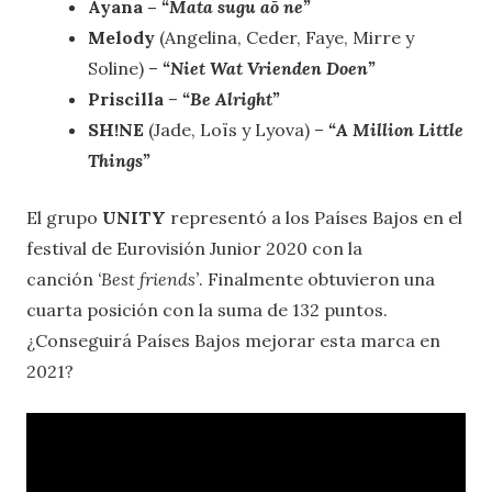
Ayana –
“Mata sugu aō ne”
Melody
(Angelina, Ceder, Faye, Mirre y
Soline) –
“Niet Wat Vrienden Doen”
Priscilla
–
“Be Alright”
SH!NE
(Jade, Loïs y Lyova) –
“
A Million Little
Things
”
El grupo
UNITY
representó a los Países Bajos en el
festival de Eurovisión Junior 2020 con la
canción
‘Best friends’
. Finalmente obtuvieron una
cuarta posición con la suma de 132 puntos.
¿Conseguirá Países Bajos mejorar esta marca en
2021?