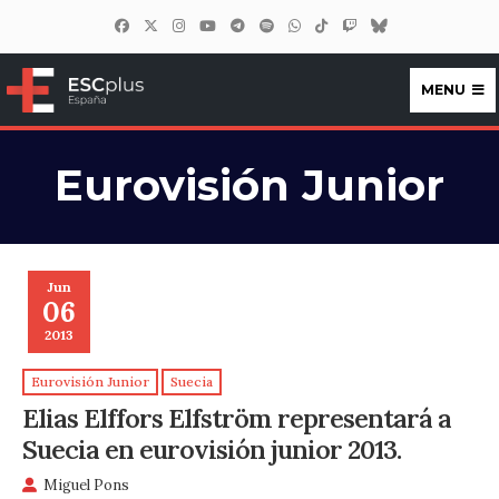
MENU
ESCplus España
Eurovisión Junior
Jun
06
2013
Eurovisión Junior
Suecia
Elias Elffors Elfström representará a
Suecia en eurovisión junior 2013.
Miguel Pons