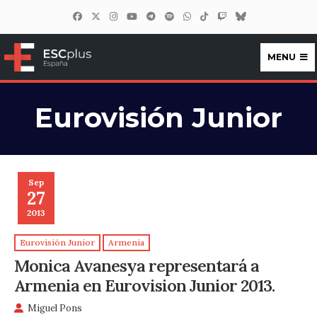
MENU
ESCplus España
Eurovisión Junior
Sep
27
2013
Eurovisión Junior
Armenia
Monica Avanesya representará a
Armenia en Eurovision Junior 2013.
Miguel Pons