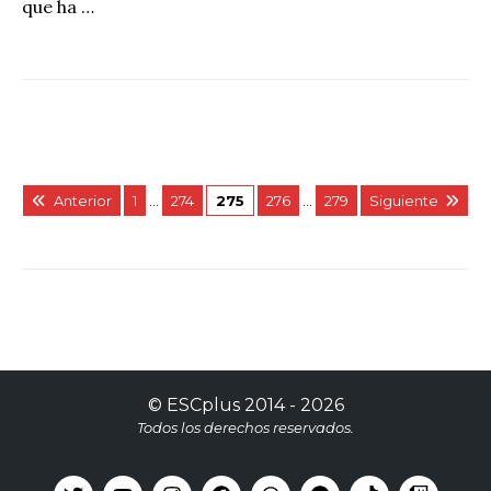
que ha …
Anterior
1
…
274
275
276
…
279
Siguiente
©
ESCplus
2014 -
2026
Todos los derechos reservados.