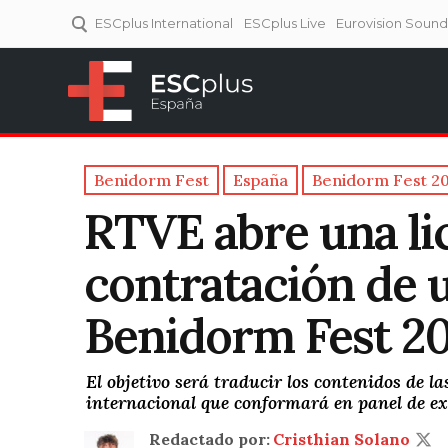
ESCplus International
ESCplus Live
Eurovision Soun
ESCplus España
Tu punto de referencia al
Eurovisión y NFs.
Benidorm Fest
España
Benidorm Fest 2
RTVE abre una lic
contratación de u
Benidorm Fest 2
El objetivo será traducir los contenidos de l
internacional que conformará en panel de ex
Redactado por:
Cristhian Solano