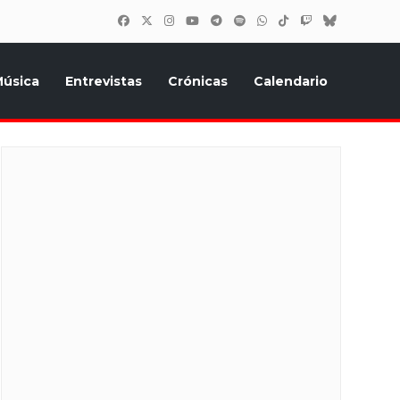
úsica
Entrevistas
Crónicas
Calendario
inión, Eurostars, y todo lo relacionado con el festival de