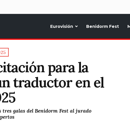
d
Eurovisión
Benidorm Fest
M
ternativo sobre la música y fiestas de toda Europa, Noticias diarias, op
025
itación para la
n traductor en el
025
as tres galas del Benidorm Fest al jurado
pertos