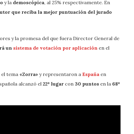
to
y la
demoscópica
, al 25% respectivamente. En
autor que reciba la mejor puntuación del jurado
iores y la promesa del que fuera Director General de
rá un
sistema de votación por aplicación
en el
 el tema
«Zorra»
y representaron a
España
en
española alcanzó el
22º lugar
con
30 puntos
en la
68º