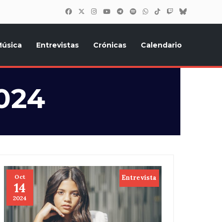
úsica
Entrevistas
Crónicas
Calendario
inión, Eurostars, y todo lo relacionado con el festival de
2024
Oct
Entrevista
14
2024