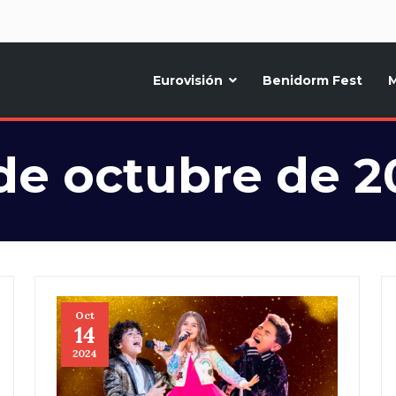
d
Eurovisión
Benidorm Fest
M
ternativo sobre la música y fiestas de toda Europa, Noticias diarias, op
de octubre de 
Oct
14
2024