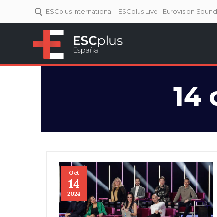
ESCplus International
ESCplus Live
Eurovision Soun
ESCplus España
Tu punto de referencia al
Eurovisión y NFs.
14 
Oct
14
2024