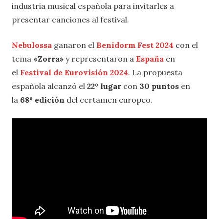
industria musical española para invitarles a
presentar canciones al festival.
Nebulossa
ganaron el
Benidorm Fest 2024
con el
tema
«Zorra»
y representaron a
España
en
el
Festival de Eurovisión 2024
. La propuesta
española alcanzó el
22º lugar
con
30 puntos
en
la
68º edición
del certamen europeo.