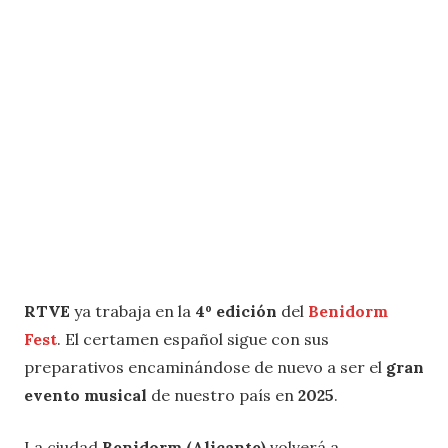
RTVE
ya trabaja en la
4º edición
del
Benidorm
Fest
. El certamen español sigue con sus
preparativos encaminándose de nuevo a ser el
gran
evento musical
de nuestro país en
2025
.
La ciudad
Benidorm (Alicante)
volverá a