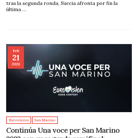
tras la segunda ronda, Suecia afronta por fin la
última …
Feb
21
2023
Eurovisión
San Marino
Continúa Una voce per San Marino