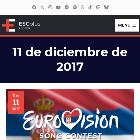
MENU
ESCplus España
11 de diciembre de
2017
Dic
11
2017