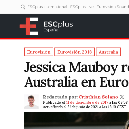
ESCplus International
ESCplus Live
Eurovision Soun
ESCplus España
Tu punto de referencia al
Eurovisión y NFs.
Eurovisión
Eurovisión 2018
Australia
Jessica Mauboy r
Australia en Euro
Redactado por:
Cristhian Solano
Publicado el
11 de diciembre de 2017
a las 09:58
Actualizado el 21 de junio de 2021 a las 12:10 CEST