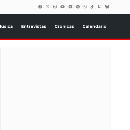
úsica
Entrevistas
Crónicas
Calendario
inión, Eurostars, y todo lo relacionado con el festival de