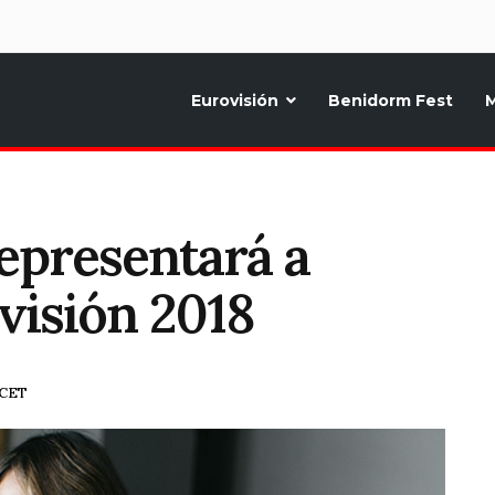
d
Eurovisión
Benidorm Fest
M
ternativo sobre la música y fiestas de toda Europa, Noticias diarias, op
epresentará a
visión 2018
 CET