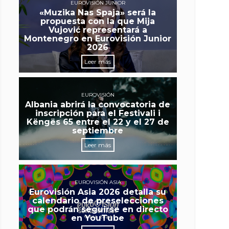
EUROVISIÓN JUNIOR
«Muzika Nas Spaja» será la
propuesta con la que Mija
Vujović representará a
Montenegro en Eurovisión Junior
2026
Leer más
EUROVISIÓN
Albania abrirá la convocatoria de
inscripción para el Festivali i
Këngës 65 entre el 22 y el 27 de
septiembre
Leer más
EUROVISIÓN ASIA
Eurovisión Asia 2026 detalla su
calendario de preselecciones
que podrán seguirse en directo
en YouTube