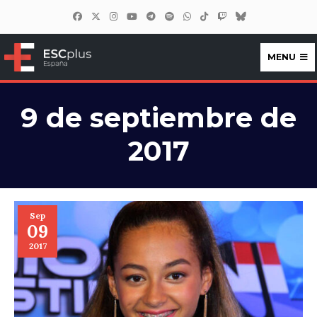
MENU
ESCplus España
9 de septiembre de
2017
Sep
09
2017